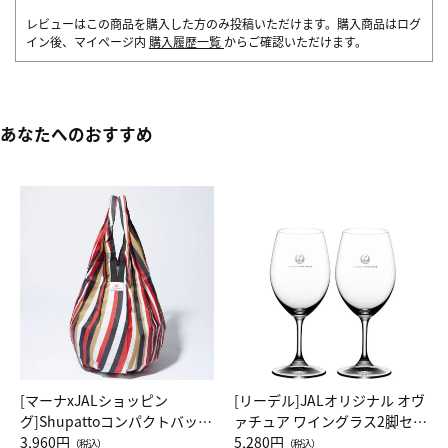
レビューはこの商品を購入した方のみ投稿いただけます。購入商品はログ
イン後、マイページ内
購入履歴一覧
からご確認いただけます。
あなたへのおすすめ
[マーナxJALショッピン
[リーデル]JALオリジナル オヴ
グ]Shupattoコンパクトバッグ
ァチュア ワイングラス2脚セッ
Drop JAL客室乗務員（LC）ス
3,960円
ト（レッドワイン）
5,280円
（税込）
（税込）