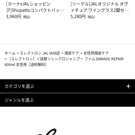
[マーナxJALショッピン
[リーデル]JALオリジナル オヴ
グ]Shupattoコンパクトバッグ
ァチュア ワイングラス2脚セッ
Drop JAL客室乗務員（LC）ス
3,960円
ト（レッドワイン）
5,280円
（税込）
（税込）
カーフ柄
ホーム
>
エレクトロン JAL MAll店
>
頭皮ケア
>
女性用頭皮ケア
>
［エレクトロン］＜詰替＞シンクロシャンプー ファム DAMAGE REPAIR
600ml 女性用［送料無料］
カテゴリを選ぶ
ジャンルを選ぶ