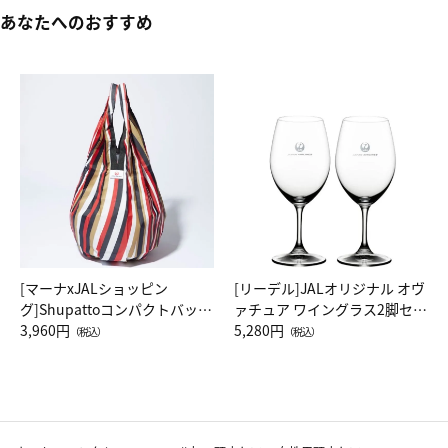
あなたへのおすすめ
[マーナxJALショッピン
[リーデル]JALオリジナル オヴ
グ]Shupattoコンパクトバッグ
ァチュア ワイングラス2脚セッ
Drop JAL客室乗務員（LC）ス
3,960円
ト（レッドワイン）
5,280円
（税込）
（税込）
カーフ柄