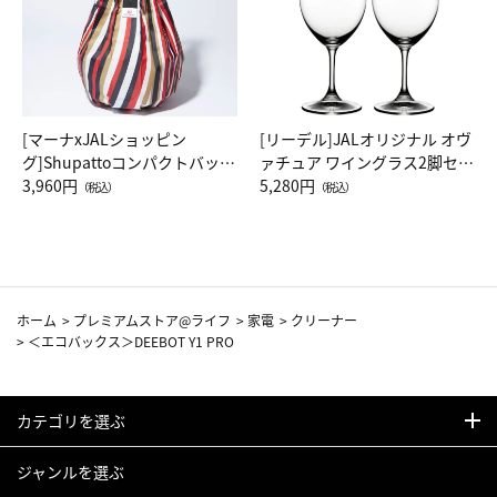
[マーナxJALショッピン
[リーデル]JALオリジナル オヴ
グ]Shupattoコンパクトバッグ
ァチュア ワイングラス2脚セッ
Drop JAL客室乗務員（LC）ス
3,960円
ト（レッドワイン）
5,280円
（税込）
（税込）
カーフ柄
ホーム
>
プレミアムストア@ライフ
>
家電
>
クリーナー
>
＜エコバックス＞DEEBOT Y1 PRO
カテゴリを選ぶ
ジャンルを選ぶ