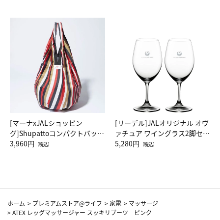
[マーナxJALショッピン
[リーデル]JALオリジナル オヴ
グ]Shupattoコンパクトバッグ
ァチュア ワイングラス2脚セッ
Drop JAL客室乗務員（LC）ス
3,960円
ト（レッドワイン）
5,280円
（税込）
（税込）
カーフ柄
ホーム
>
プレミアムストア@ライフ
>
家電
>
マッサージ
>
ATEX レッグマッサージャー スッキリブーツ ピンク