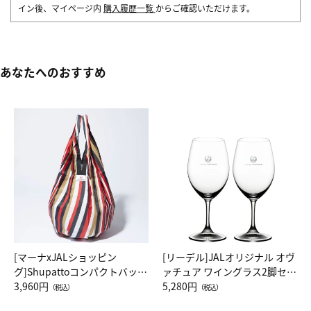
イン後、マイページ内
購入履歴一覧
からご確認いただけます。
あなたへのおすすめ
[マーナxJALショッピン
[リーデル]JALオリジナル オヴ
グ]Shupattoコンパクトバッグ
ァチュア ワイングラス2脚セッ
Drop JAL客室乗務員（LC）ス
3,960円
ト（レッドワイン）
5,280円
（税込）
（税込）
カーフ柄