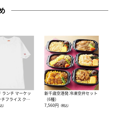
め
JAL特製
レー 200
10,800円
（
ド ランチ マーケッ
新千歳空港発 冷凍空弁セット
ッチフライス クル
（6種）
注半袖Ｔシャツ
7,560円
込）
（税込）