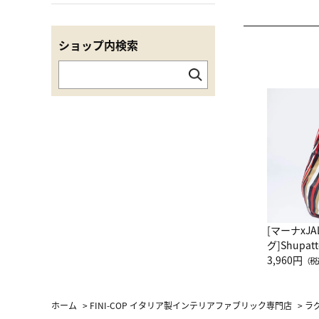
ショップ内検索
[マーナxJ
グ]Shup
グ Drop 
3,960円
（税
（LC）ス
ホーム
>
FINI-COP イタリア製インテリアファブリック専門店
>
ラ