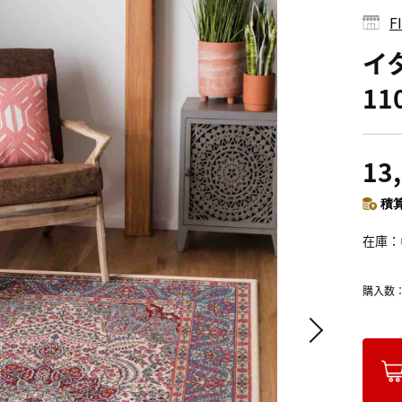
イ
11
13
積算
在庫
購入数