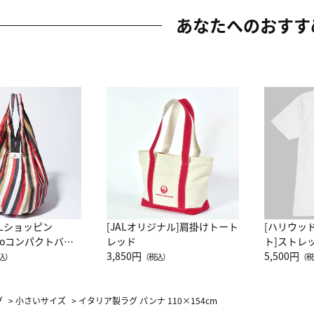
あなたへのおすす
ALショッピン
[JALオリジナル]肩掛けトート
[ハリウッ
attoコンパクトバッ
レッド
ト]ストレ
JAL客室乗務員
3,850円
ーネック別
5,500円
込）
（税込）
（税
カーフ柄
グ
>
小さいサイズ
>
イタリア製ラグ パンナ 110×154cm