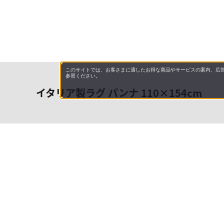
このサイトでは、お客さまに適したお得な商品やサービスの案内、広告
参照ください。
イタリア製ラグ パンナ 110×154cm
会社概
領収書
キャン
お問い