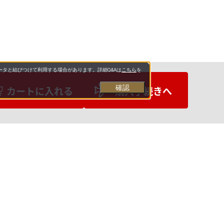
タと結びつけて利用する場合があります。詳細Q&Aは
こちら
を
確認
カートに入れる
購入手続きへ
お支払いについて
送料について
営業日について