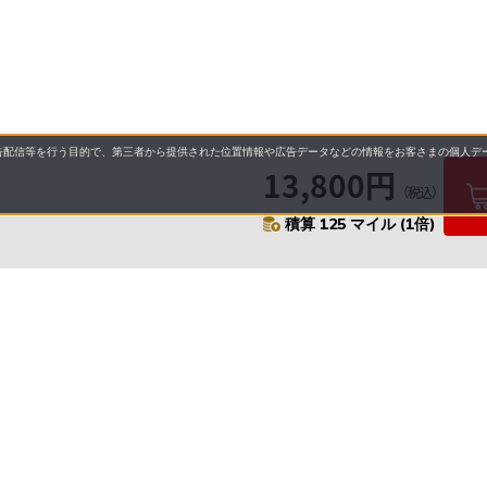
配信等を行う目的で、第三者から提供された位置情報や広告データなどの情報をお客さまの個人デー
13,800円
（税込）
積算 125 マイル (1倍)
要
プライバシーポリシー
について
配送について
セル・返品・交換について
保証・修理について
合わせ先
特商法に基づく表示