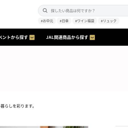
#お中元
#日傘
#ワイン福袋
#リュック
ベントから探す
JAL関連商品から探す
の暮らしを彩ります。