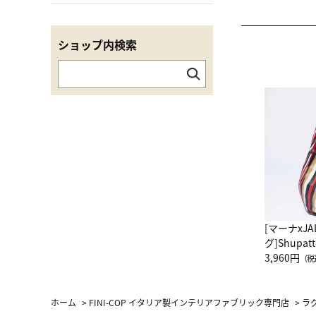
ショップ内検索
[マーナxJ
グ]Shup
グ Drop 
3,960円
（税
（LC）ス
ホーム
>
FINI-COP イタリア製インテリアファブリック専門店
>
ラ