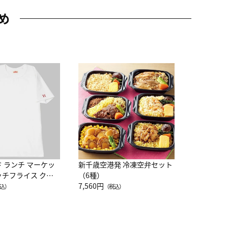
め
JAL特製
レー 200
10,800円
（
ド ランチ マーケッ
新千歳空港発 冷凍空弁セット
ッチフライス クル
（6種）
注半袖Ｔシャツ
7,560円
込）
（税込）