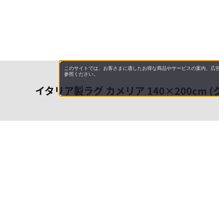
このサイトでは、お客さまに適したお得な商品やサービスの案内、広告
参照ください。
イタリア製ラグ カメリア 140×200cm (
会社概
領収書
キャン
お問い