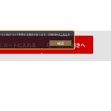
タと結びつけて利用する場合があります。詳細Q&Aは
こちら
を
確認
カートに入れる
購入手続きへ
お支払いについて
送料について
営業日について