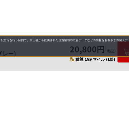
配信等を行う目的で、第三者から提供された位置情報や広告データなどの情報をお客さまの個人デー
20,800円
（税込）
グレー)
積算 189 マイル (1倍)
要
プライバシーポリシー
について
配送について
セル・返品・交換について
保証・修理について
合わせ先
特商法に基づく表示