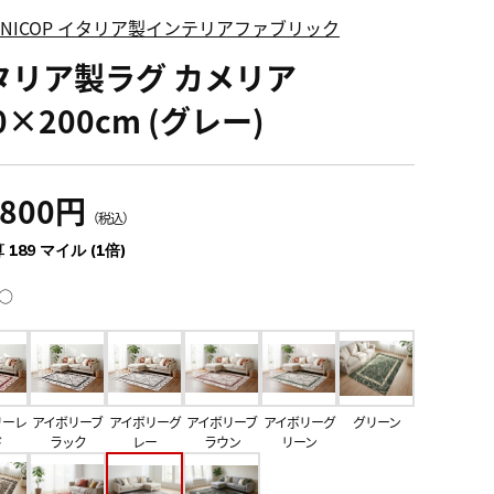
FINICOP イタリア製インテリアファブリック
タリア製ラグ カメリア
0×200cm (グレー)
,800円
（税込）
 189 マイル (1倍)
○
リーレ
アイボリーブ
アイボリーグ
アイボリーブ
アイボリーグ
グリーン
ド
ラック
レー
ラウン
リーン