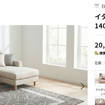
イ
14
20
積算
在庫
アイボ
ッ