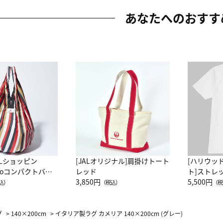
あなたへのおすす
ALショッピン
[JALオリジナル]肩掛けトート
[ハリウッ
attoコンパクトバッ
レッド
ト]ストレ
JAL客室乗務員
3,850円
ーネック別
5,500円
込）
（税込）
（税
カーフ柄
グ
>
140×200cm
>
イタリア製ラグ カメリア 140×200cm (グレー)