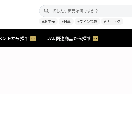
#お中元
#日傘
#ワイン福袋
#リュック
ベントから探す
JAL関連商品から探す