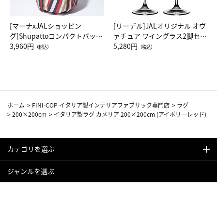
[マーナxJALショッピン
[リーデル]JALオリジナル オヴ
グ]Shupattoコンパクトバッグ
ァチュア ワイングラス2脚セッ
Drop JAL客室乗務員（LC）ス
3,960円
ト（レッドワイン）
5,280円
（税込）
（税込）
カーフ柄
ホーム
>
FINI-COP イタリア製インテリアファブリック専門店
>
ラグ
>
200×200cm
>
イタリア製ラグ カメリア 200×200cm (アイボリーレッド)
カテゴリを選ぶ
ジャンルを選ぶ