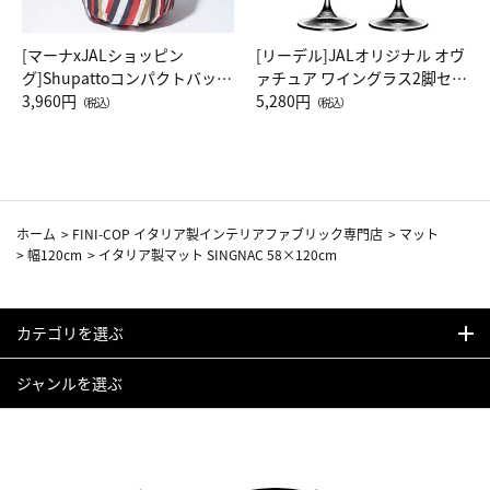
[マーナxJALショッピン
[リーデル]JALオリジナル オヴ
グ]Shupattoコンパクトバッグ
ァチュア ワイングラス2脚セッ
Drop JAL客室乗務員（LC）ス
3,960円
ト（レッドワイン）
5,280円
（税込）
（税込）
カーフ柄
ホーム
>
FINI-COP イタリア製インテリアファブリック専門店
>
マット
>
幅120cm
>
イタリア製マット SINGNAC 58×120cm
カテゴリを選ぶ
ジャンルを選ぶ