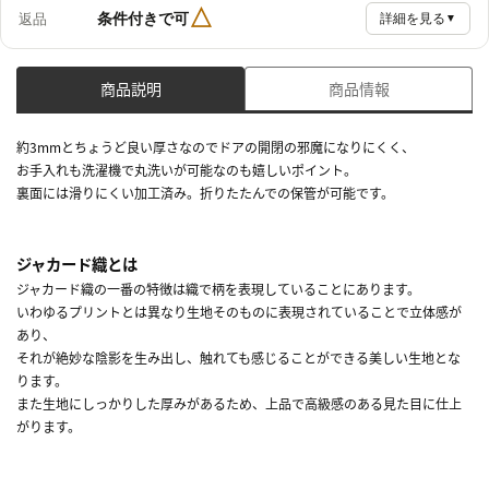
△
条件付きで可
返品
詳細を見る
▼
商品説明
商品情報
約3mmとちょうど良い厚さなのでドアの開閉の邪魔になりにくく、
お手入れも洗濯機で丸洗いが可能なのも嬉しいポイント。
裏面には滑りにくい加工済み。折りたたんでの保管が可能です。
ジャカード織とは
ジャカード織の一番の特徴は織で柄を表現していることにあります。
いわゆるプリントとは異なり生地そのものに表現されていることで立体感が
あり、
それが絶妙な陰影を生み出し、触れても感じることができる美しい生地とな
ります。
また生地にしっかりした厚みがあるため、上品で高級感のある見た目に仕上
がります。