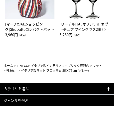
[マーナxJALショッピン
[リーデル]JALオリジナル オヴ
グ]Shupattoコンパクトバッグ
ァチュア ワイングラス2脚セッ
Drop JAL客室乗務員（LC）ス
3,960円
ト（レッドワイン）
5,280円
（税込）
（税込）
カーフ柄
ホーム
>
FINI-COP イタリア製インテリアファブリック専門店
>
マット
>
幅80cm
>
イタリア製マット ブロッサム 55×75cm (グレー)
カテゴリを選ぶ
ジャンルを選ぶ