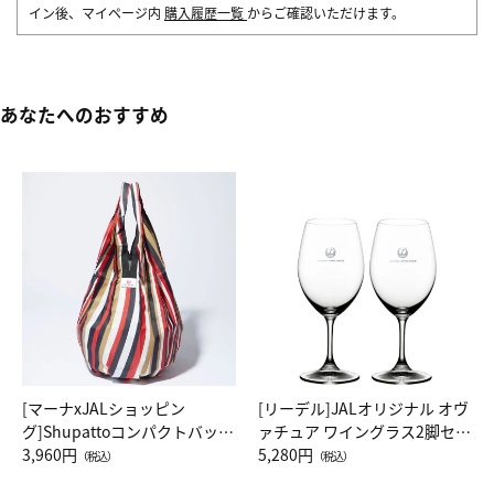
イン後、マイページ内
購入履歴一覧
からご確認いただけます。
あなたへのおすすめ
[マーナxJALショッピン
[リーデル]JALオリジナル オヴ
グ]Shupattoコンパクトバッグ
ァチュア ワイングラス2脚セッ
Drop JAL客室乗務員（LC）ス
3,960円
ト（レッドワイン）
5,280円
（税込）
（税込）
カーフ柄