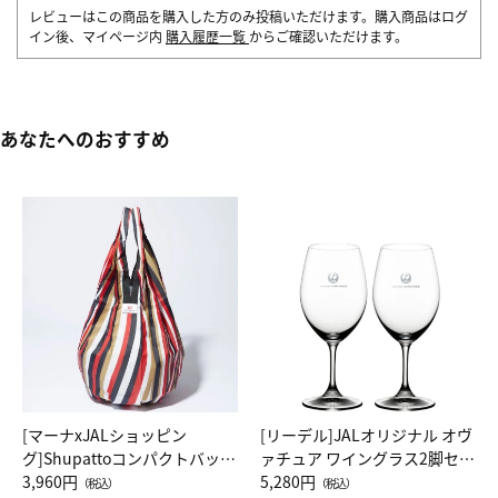
レビューはこの商品を購入した方のみ投稿いただけます。購入商品はログ
イン後、マイページ内
購入履歴一覧
からご確認いただけます。
あなたへのおすすめ
[マーナxJALショッピン
[リーデル]JALオリジナル オヴ
グ]Shupattoコンパクトバッグ
ァチュア ワイングラス2脚セッ
Drop JAL客室乗務員（LC）ス
3,960円
ト（レッドワイン）
5,280円
（税込）
（税込）