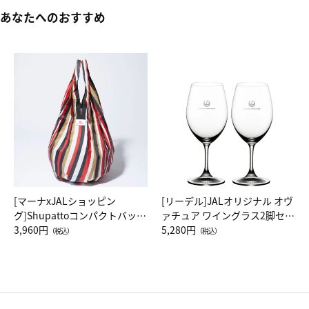
あなたへのおすすめ
[マーナxJALショッピン
[リーデル]JALオリジナル オヴ
グ]Shupattoコンパクトバッグ
ァチュア ワイングラス2脚セッ
Drop JAL客室乗務員（LC）ス
3,960円
ト（レッドワイン）
5,280円
（税込）
（税込）
カーフ柄