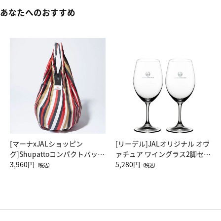
あなたへのおすすめ
[マーナxJALショッピン
[リーデル]JALオリジナル オヴ
グ]Shupattoコンパクトバッグ
ァチュア ワイングラス2脚セッ
Drop JAL客室乗務員（LC）ス
3,960円
ト（レッドワイン）
5,280円
（税込）
（税込）
カーフ柄