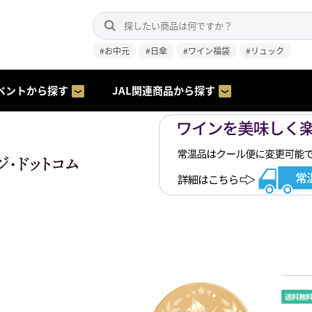
#お中元
#日傘
#ワイン福袋
#リュック
ベントから探す
JAL関連商品から探す