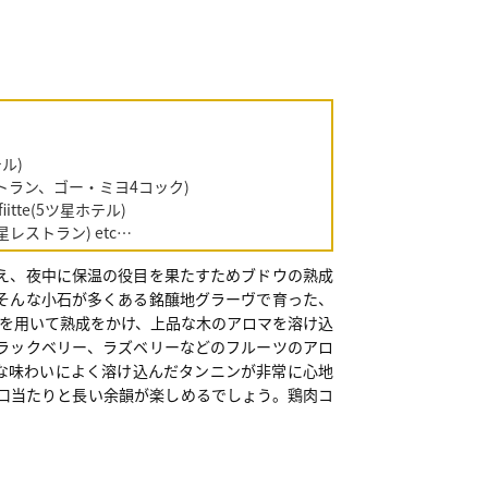
テル)
ツ星レストラン、ゴー・ミヨ4コック)
Lafiitte(5ツ星ホテル)
3ツ星レストラン) etc…
え、夜中に保温の役目を果たすためブドウの熟成
そんな小石が多くある銘醸地グラーヴで育った、
樽を用いて熟成をかけ、上品な木のアロマを溶け込
ラックベリー、ラズベリーなどのフルーツのアロ
な味わいによく溶け込んだタンニンが非常に心地
口当たりと長い余韻が楽しめるでしょう。鶏肉コ