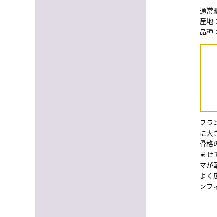
通常販
産地
品種
フラ
に大
骨格
ませ
マが
よく
ンフ