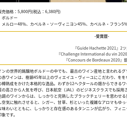
売価格：5,800円(税込：6,380円)
：ボルドー
：メルロー48％、カベルネ・ソーヴィニヨン45%、カベルネ・フラン5
-受賞歴-
『Guide Hachette 2021』2
『Challenge International du vin
『Concours de Bordeaux 202
インの世界的銘醸地ボルドーの中でも、最古のワイン産地と言われるグ
の赤ワインは、樹齢45年以上のヴィエイユ・ヴィーユにこだわり、をを
の樽熟成をかけた本格的な逸品。わずか12ヘクタールの畑からできる
質の高さから人気を呼び、日本航空（JAL）のビジネスクラスでも採用
色調のワインからは、しっかりと完熟したブラックチェリーを思わせる
し空気に触れさせると、シガー、甘草、杉といった複雑なアロマもゆっ
な味わいとともに、しっかりと存在感のあるタンニンが広がり、フィニ
印象です。