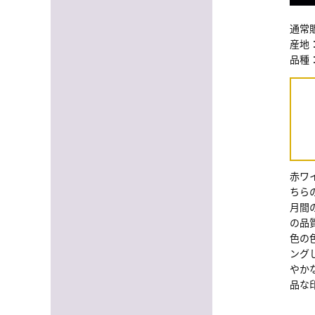
通常販
産地
品種
赤ワ
ちら
月間
の品
色の
ング
やか
品な