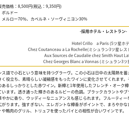
売価格：8,500円(税込：9,350円)
：ボルドー
：メルロー70％、カベルネ・ソーヴィニヨン30%
-採用ホテル・レストラン-
Hotel Crillo a Paris (5ツ星ホ
Chez Coutanceau a La Rochelle(ミシュラン3
Aux Sources de Caudalie chez Smith Haut 
Chez Georges Blanc a Vonnas (ミシュラン
ンス語で小石という意味を持つグラーヴ。この小石は日中の太陽熱を蓄
きく役立ち、素晴らしい凝縮感をもったワインに変化させてくれます。
のあるしっかりとした赤ワイン。新樽と1年使用したフレンチ・オーク
ています。透き通った輝きのあるルビーの色調。ブラックカラントやブ
華やかに香り、ウッディーなニュアンスも感じられます。フルーティー
広がります。強すぎない、エレガントな樽香がポイントで、まろやかな
ィや鴨肉のグリル、トリュフを使ったパイとの相性が合いワインです。