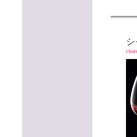
シ
Chate