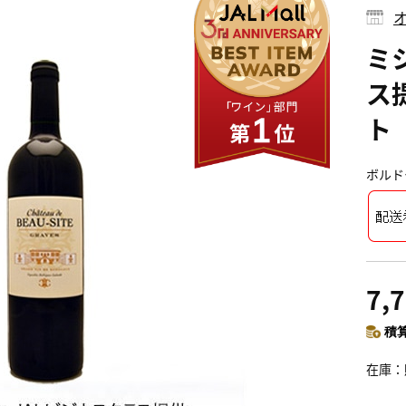
ミ
ス
ト
ボルド
7,
積算
在庫