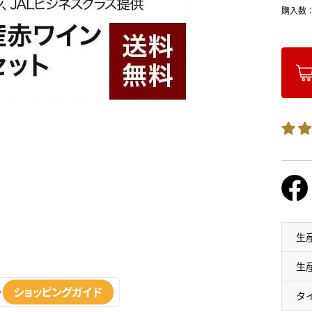
購入数
生
生
タ