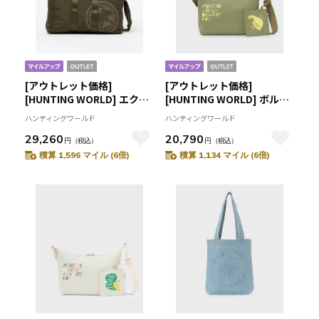
[アウトレット価格]
[アウトレット価格]
[HUNTING WORLD] エクス
[HUNTING WORLD] ボルネ
パンダー[ダッフル6372EXP]
オチャリティー[ショルダー
ハンティングワールド
ハンティングワールド
オリーブ6109151046
バッグ 7807BNO]カーキ
29,260
20,790
6109430647
円
（税込）
円
（税込）
積算 1,596 マイル (6倍)
積算 1,134 マイル (6倍)