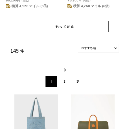
90,200
78,100
円
（税込）
円
（税込）
積算 4,920 マイル (6倍)
積算 4,260 マイル (6倍)
もっと見る
もっと見る
145
件
1
2
3