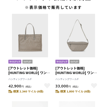
※表示価格で販売しています
[アウトレット価格]
[アウトレット価格]
[HUNTING WORLD] ワンダ
[HUNTING WORLD] ワンダ
ーラスト[トートバッグ
ーラスト[ショルダーバッグ
ハンティングワールド
ハンティングワールド
3271WDL]ベージュ
3273WDL]ベージュ
42,900
33,000
6109480232
6109480432
円
（税込）
円
（税込）
積算 2,340 マイル (6倍)
積算 1,800 マイル (6倍)