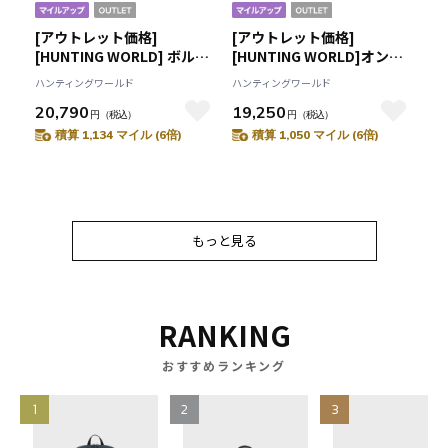
[アウトレット価格]
[アウトレット価格]
[HUNTING WORLD] ボルネ
[HUNTING WORLD]オンラ
オチャリティー[ショルダー
インストア限定ジャスパー
ハンティングワールド
ハンティングワールド
バッグ 7807BNO]アイボリ
[トートバッグ 5072aJSP]ブ
20,790
19,250
ー6109430630
ルー6109151575
円
（税込）
円
（税込）
積算 1,134 マイル (6倍)
積算 1,050 マイル (6倍)
もっと見る
もっと見る
RANKING
おすすめランキング
1
2
3