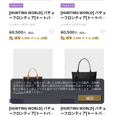
[HUNTING WORLD] バチュ
[HUNTING WORLD] バチュ
ーフロンティア[トートバッ
ーフロンティア[トートバッ
グS 2354BFR]ブラック
グS 2354BFR]グリーン
ハンティングワールド
ハンティングワールド
6109092508
6109092555
60,500
60,500
円
（税込）
円
（税込）
積算 3,300 マイル (6倍)
積算 3,300 マイル (6倍)
このサイトでは、お客さまに適したお得な商品やサービスの案内、広告配
信等を行う目的で、第三者から提供された位置情報や広告データなどの情
報をお客さまの個人データと結びつけて利用する場合があります。詳細Q&A
は
こちら
を参照ください。
確認
[HUNTING WORLD] バチュ
[HUNTING WORLD] バチュ
ーフロンティア[トートバッ
ーフロンティア[トートバッ