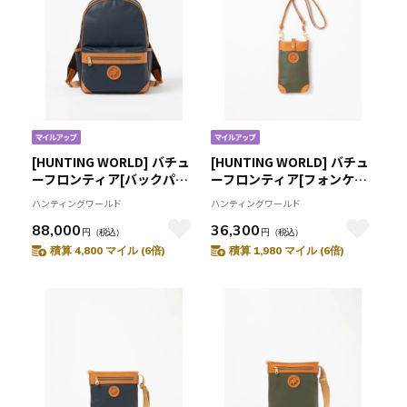
[HUNTING WORLD] バチュ
[HUNTING WORLD] バチュ
ーフロンティア[バックパッ
ーフロンティア[フォンケー
ク2350BFR]ネイビー
ス 2373BFR]グリーン
ハンティングワールド
ハンティングワールド
6109091478
6109092255
88,000
36,300
円
（税込）
円
（税込）
積算 4,800 マイル (6倍)
積算 1,980 マイル (6倍)