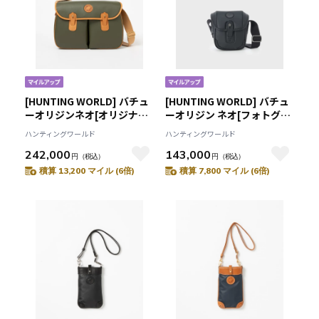
[HUNTING WORLD] バチュ
[HUNTING WORLD] バチュ
ーオリジンネオ[オリジナル
ーオリジン ネオ[フォトグラ
サファリエクスプローラ
ファーバッグS 4368BON]ブ
ハンティングワールド
ハンティングワールド
6045BON]グリーン
ラック6109082308
242,000
143,000
6109081955
円
（税込）
円
（税込）
積算 13,200 マイル (6倍)
積算 7,800 マイル (6倍)