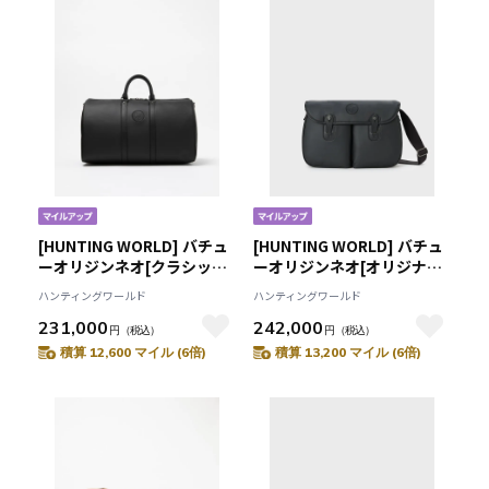
[HUNTING WORLD] バチュ
[HUNTING WORLD] バチュ
ーオリジンネオ[クラシック
ーオリジンネオ[オリジナル
ダッフル48 1073BON]ブラ
サファリエクスプローラ
ハンティングワールド
ハンティングワールド
ック6109081408
6045BON]ブラック
231,000
242,000
6109081908
円
（税込）
円
（税込）
積算 12,600 マイル (6倍)
積算 13,200 マイル (6倍)