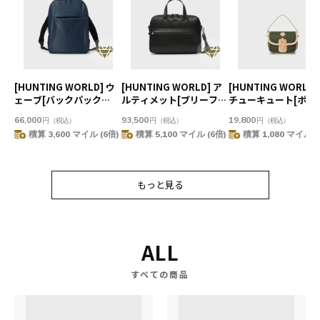
[HUNTING WORLD] ウ
[HUNTING WORLD] ア
[HUNTING WORLD]
ェーブ[バックパック
ルティメット[ブリーフケ
チューキュート[ポー
6366WAV]ネイビー
ース 2445UTM]ブラック
825BTC]グリーン
66,000
93,500
19,800
円
（税込）
円
（税込）
円
（税込）
6109120678
6109102608
6509040155
積算 3,600 マイル (6倍)
積算 5,100 マイル (6倍)
積算 1,080 マイル (
もっと見る
もっと見る
ALL
すべての商品