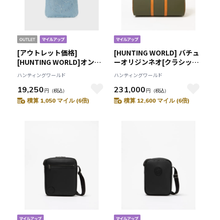
[アウトレット価格]
[HUNTING WORLD] バチュ
[HUNTING WORLD]オンラ
ーオリジンネオ[クラシック
インストア限定ジャスパー
ダッフル48 1073BON]グリ
ハンティングワールド
ハンティングワールド
[トートバッグ 5072aJSP]ブ
ーン6109080455
19,250
231,000
ルー6109151575
円
（税込）
円
（税込）
積算 1,050 マイル (6倍)
積算 12,600 マイル (6倍)