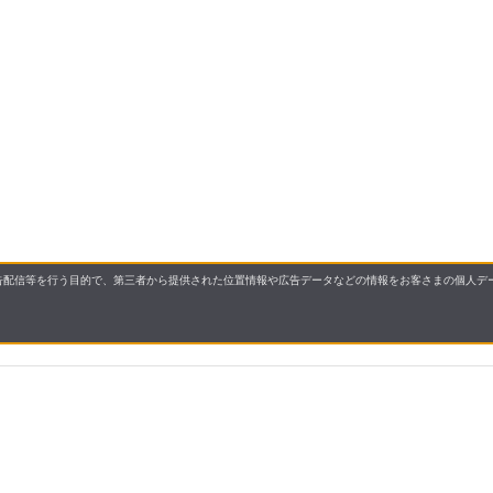
配信等を行う目的で、第三者から提供された位置情報や広告データなどの情報をお客さまの個人デー
要
プライバシーポリシー
について
配送について