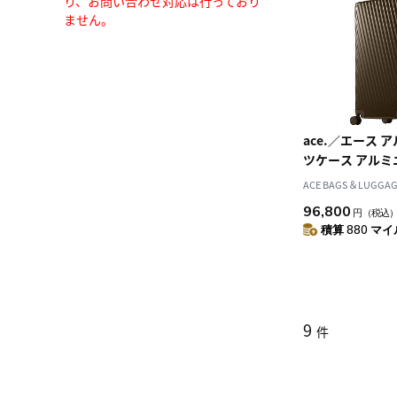
り、お問い合わせ対応は行っており
ません。
ace.／エース ア
ツケース アルミ
ACE BAGS＆LUGGAGE
96,800
円
（税込
積算 880 マイル
9
件