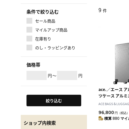
9
件
条件で絞り込む
セール商品
マイルアップ商品
在庫有り
のし・ラッピングあり
価格帯
円
～
円
ace.／エース ア
ツケース アルミ
絞り込む
ACE BAGS＆LUGGAGE
96,800
円
（税込
積算 880 マイル
ショップ内検索