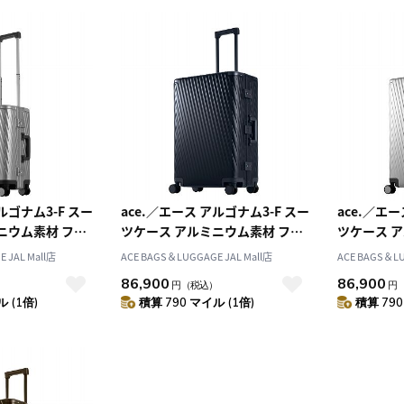
10
2026.10
月
2026.11
木
金
土
日
月
火
水
木
金
土
4
5
1
2
3
0
11
12
4
5
6
7
8
9
10
ルゴナム3-F スー
ace.／エース アルゴナム3-F スー
ace.／エー
7
18
19
11
12
13
14
15
16
17
ニウム素材 フレ
ツケース アルミニウム素材 フレ
ツケース 
4
25
26
18
19
20
21
22
23
24
リットル 機内持ち
ームタイプ 73リットル 05502
 JAL Mall店
ACE BAGS＆LUGGAGE JAL Mall店
ACE BAGS＆LU
25
26
27
28
29
30
31
86,900
86,900
）
円
（税込）
円
 (1倍)
積算 790 マイル (1倍)
積算 790