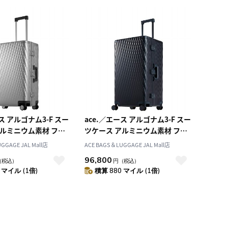
ス アルゴナム3-F スー
ace.／エース アルゴナム3-F スー
アルミニウム素材 フレ
ツケース アルミニウム素材 フレ
ームタイプ 73リットル 05502
ームタイプ 100リットル 05503
GGAGE JAL Mall店
ACE BAGS＆LUGGAGE JAL Mall店
96,800
（税込）
円
（税込）
 マイル (1倍)
積算 880 マイル (1倍)