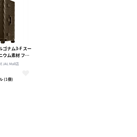
ルゴナム3-F スー
ニウム素材 フレ
ームタイプ 100リットル 05503
 JAL Mall店
）
 (1倍)