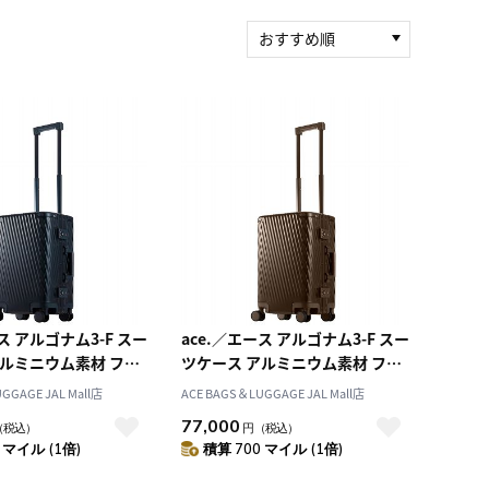
おすすめ順
新着順
積算マイル率（高い
順）
人気順
レビュー件数（多い
順）
レビュー評価（高い
順）
価格（安い順）
価格（高い順）
ス アルゴナム3-F スー
ace.／エース アルゴナム3-F スー
アルミニウム素材 フレ
ツケース アルミニウム素材 フレ
33リットル 機内持ち
ームタイプ 33リットル 機内持ち
GGAGE JAL Mall店
ACE BAGS＆LUGGAGE JAL Mall店
応 05501
込み対応 05501
77,000
（税込）
円
（税込）
 マイル (1倍)
積算 700 マイル (1倍)