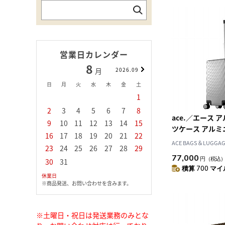
営業日カレンダー
8
9
月
2026.09
月
日
月
火
水
木
金
土
日
月
火
水
1
1
2
3
2
3
4
5
6
7
8
6
7
8
9
1
ace.／エース ア
9
10
11
12
13
14
15
13
14
15
16
1
ツケース アルミ
16
17
18
19
20
21
22
20
21
22
23
2
ームタイプ 33
ACE BAGS＆LUGGAGE
23
24
25
26
27
28
29
27
28
29
30
込み対応 05501
77,000
円
（税込
30
31
積算 700 マイル
休業日
※商品発送、お問い合わせを含みます。
※土曜日・祝日は発送業務のみとな