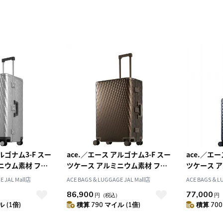
ルゴナム3-F スー
ace.／エース アルゴナム3-F スー
ace.／エー
ニウム素材 フレ
ツケース アルミニウム素材 フレ
ツケース 
ームタイプ 100リットル 05503
ームタイプ 73リットル 05502
ームタイプ 
 JAL Mall店
ACE BAGS＆LUGGAGE JAL Mall店
ACE BAGS＆LU
込み対
86,900
77,000
）
円
（税込）
円
 (1倍)
積算 790 マイル (1倍)
積算 700