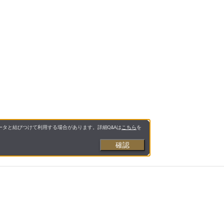
タと結びつけて利用する場合があります。詳細Q&Aは
こちら
を
確認
お支払いについて
送料について