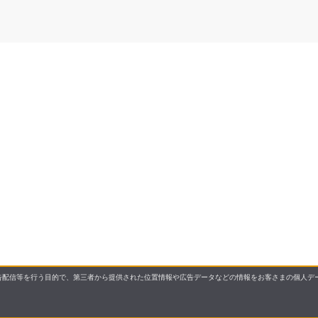
配信等を行う目的で、第三者から提供された位置情報や広告データなどの情報をお客さまの個人デー