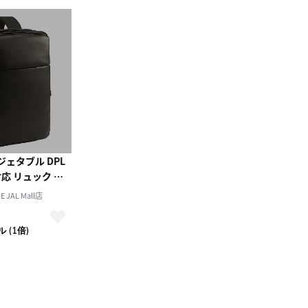
ジェタブル DPL
10
対応 リュック 日
2026.10
月
2026.11
 JAL Mall店
木
金
土
日
月
火
水
木
金
土
4
5
1
2
3
）
 (1倍)
0
11
12
4
5
6
7
8
9
10
7
18
19
11
12
13
14
15
16
17
4
25
26
18
19
20
21
22
23
24
25
26
27
28
29
30
31