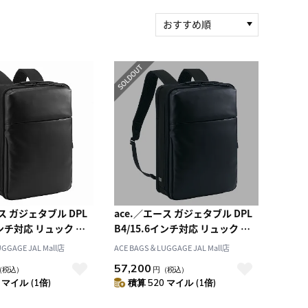
おすすめ順
新着順
積算マイル率（高い
順）
人気順
レビュー件数（多い
順）
レビュー評価（高い
順）
価格（安い順）
価格（高い順）
ース ガジェタブル DPL
ace.／エース ガジェタブル DPL
インチ対応 リュック 日
B4/15.6インチ対応 リュック 日
本製 30522
GGAGE JAL Mall店
ACE BAGS＆LUGGAGE JAL Mall店
57,200
（税込）
円
（税込）
 マイル (1倍)
積算 520 マイル (1倍)