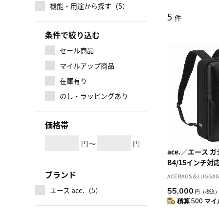
機能・用途から探す（5）
5
件
条件で絞り込む
セール商品
マイルアップ商品
在庫有り
のし・ラッピングあり
価格帯
円
～
円
ace.／エース ガ
B4/15インチ対
製 30521
ブランド
ACE BAGS＆LUGGAGE
エース ace.（5）
55,000
円
（税込
積算 500 マイル