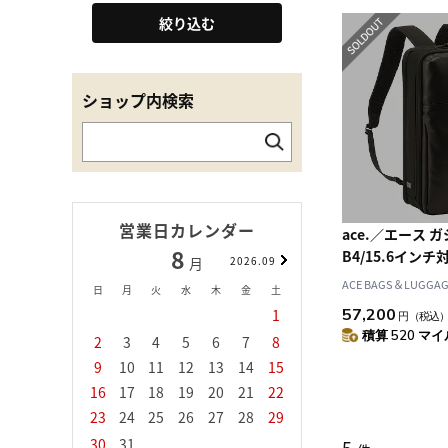
絞り込む
ショップ内検索
営業日カレンダー
ace.／エース ガ
8
9
B4/15.6インチ
月
2026.09
月
本製 30522
ACE BAGS＆LUGGAGE
日
月
火
水
木
金
土
日
月
火
水
57,200
1
1
2
3
円
（税込
積算 520 マイル
2
3
4
5
6
7
8
6
7
8
9
1
9
10
11
12
13
14
15
13
14
15
16
1
16
17
18
19
20
21
22
20
21
22
23
2
23
24
25
26
27
28
29
27
28
29
30
30
31