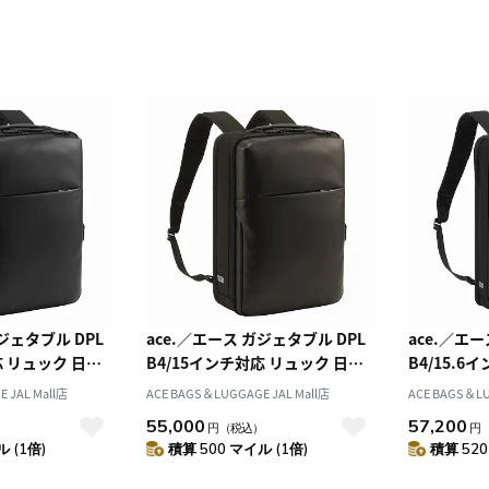
ジェタブル DPL
ace.／エース ガジェタブル DPL
ace.／エ
応 リュック 日本
B4/15インチ対応 リュック 日本
B4/15.6
製 30521
本製 30522
 JAL Mall店
ACE BAGS＆LUGGAGE JAL Mall店
ACE BAGS＆LU
55,000
57,200
）
円
（税込）
円
 (1倍)
積算 500 マイル (1倍)
積算 520