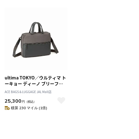
ultima TOKYO／ウルティマ ト
ーキョー ディーノ ブリーフケ
ース ビジネスバッグ 10.1イン
ACE BAGS＆LUGGAGE JAL Mall店
チタブレット 3WAY 68176
25,300
円
（税込）
積算 230 マイル (1倍)