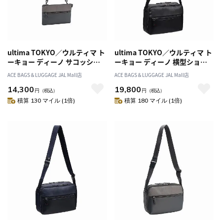
ultima TOKYO／ウルティマ ト
ultima TOKYO／ウルティマ ト
ーキョー ディーノ サコッシュ
ーキョー ディーノ 横型ショル
ショルダーバッグ 68170
ダーバッグS 68171
ACE BAGS＆LUGGAGE JAL Mall店
ACE BAGS＆LUGGAGE JAL Mall店
14,300
19,800
円
（税込）
円
（税込）
積算 130 マイル (1倍)
積算 180 マイル (1倍)