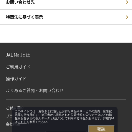
お問い合わせ先
特商法に基づく表示
JAL Mallとは
ご利用ガイド
操作ガイド
よくあるご質問・お問い合わせ
ご利用規約
このサイトでは、お客さまに適したお得な商品やサービスの案内、広告配
信等を行う目的で、第三者から提供された位置情報や広告データなどの情
プライバシーポリシー
報をお客さまの個人データと結びつけて利用する場合があります。詳細Q&A
は
こちら
を参照ください。
会社概要
確認