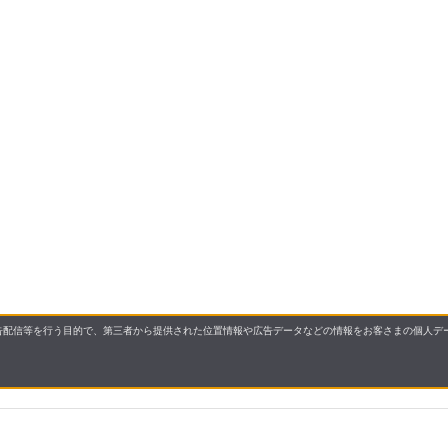
配信等を行う目的で、第三者から提供された位置情報や広告データなどの情報をお客さまの個人デー