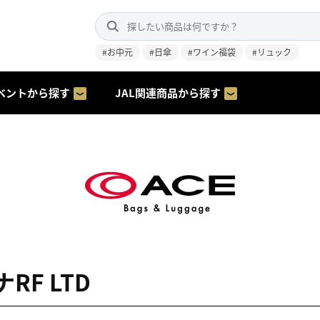
#お中元
#日傘
#ワイン福袋
#リュック
ベントから探す
JAL関連商品から探す
RF LTD