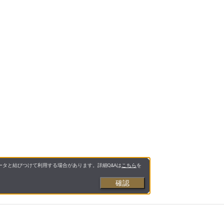
タと結びつけて利用する場合があります。詳細Q&Aは
こちら
を
確認