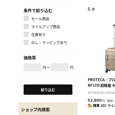
6
件
条件で絞り込む
セール商品
マイルアップ商品
在庫有り
のし・ラッピングあり
価格帯
円
～
円
PROTECA／プ
RF LTD 超軽
絞り込む
18L 1.8kg 1306
ACE BAGS＆LUGGAGE
52,800
円
（税込
積算 480 マイル
ショップ内検索