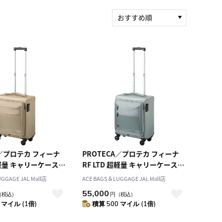
おすすめ順
新着順
積算マイル率（高い
順）
人気順
レビュー件数（多い
順）
レビュー評価（高い
順）
価格（安い順）
価格（高い順）
A／プロテカ フィーナ
PROTECA／プロテカ フィーナ
 超軽量 キャリーケース
RF LTD 超軽量 キャリーケース
13062
24L 1.9kg 13062
GGAGE JAL Mall店
ACE BAGS＆LUGGAGE JAL Mall店
55,000
（税込）
円
（税込）
 マイル (1倍)
積算 500 マイル (1倍)