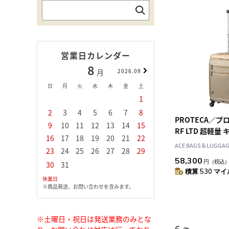
営業日カレンダー
8
9
月
2026.09
月
日
月
火
水
木
金
土
日
月
火
水
1
1
2
3
2
3
4
5
6
7
8
6
7
8
9
1
PROTECA／プ
9
10
11
12
13
14
15
13
14
15
16
1
RF LTD 超軽
16
17
18
19
20
21
22
20
21
22
23
2
29L 2.0kg 1306
ACE BAGS＆LUGGAGE
23
24
25
26
27
28
29
27
28
29
30
58,300
円
（税込
30
31
積算 530 マイル
休業日
※商品発送、お問い合わせを含みます。
※土曜日・祝日は発送業務のみとな