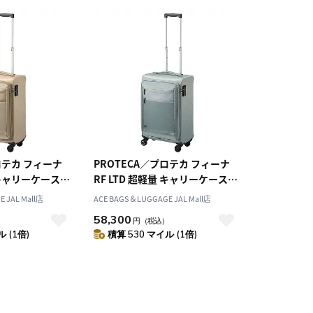
10
2026.10
月
2026.11
木
金
土
日
月
火
水
木
金
土
4
5
1
2
3
0
11
12
4
5
6
7
8
9
10
ロテカ フィーナ
PROTECA／プロテカ フィーナ
7
18
19
11
12
13
14
15
16
17
量 キャリーケース
RF LTD 超軽量 キャリーケース
4
25
26
18
19
20
21
22
23
24
3
29L 2.0kg 13063
 JAL Mall店
ACE BAGS＆LUGGAGE JAL Mall店
25
26
27
28
29
30
31
58,300
）
円
（税込）
 (1倍)
積算 530 マイル (1倍)