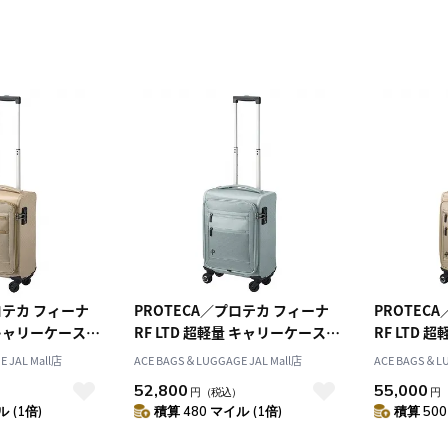
ロテカ フィーナ
PROTECA／プロテカ フィーナ
PROTEC
量 キャリーケース
RF LTD 超軽量 キャリーケース
RF LTD
1
18L 1.8kg 13061
24L 1.9kg 
 JAL Mall店
ACE BAGS＆LUGGAGE JAL Mall店
ACE BAGS＆LU
52,800
55,000
）
円
（税込）
円
 (1倍)
積算 480 マイル (1倍)
積算 500