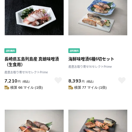
長崎県五島列島産 真蛸味噌漬
海鮮味噌漬6種6切セット
（生食用）
産直お取り寄せＮセレクトPrime
産直お取り寄せＮセレクトPrime
7,210
8,393
円
（税込）
円
（税込）
積算 66 マイル (1倍)
積算 77 マイル (1倍)