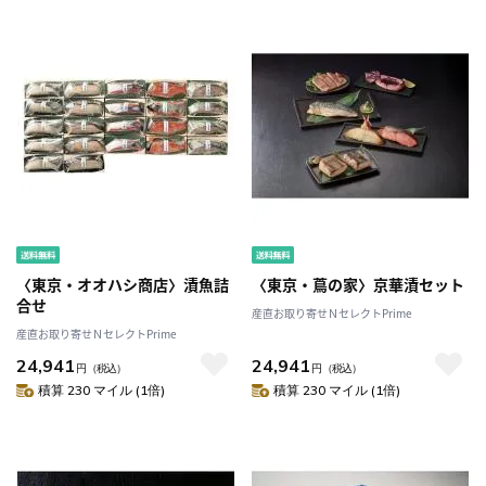
〈東京・オオハシ商店〉漬魚詰
〈東京・蔦の家〉京華漬セット
合せ
産直お取り寄せＮセレクトPrime
産直お取り寄せＮセレクトPrime
24,941
24,941
円
（税込）
円
（税込）
積算 230 マイル (1倍)
積算 230 マイル (1倍)