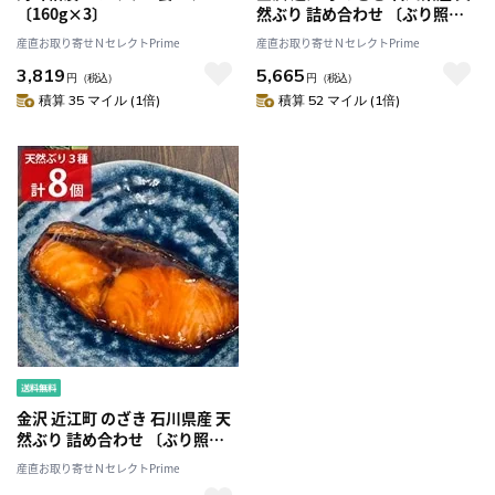
〔160g×3〕
然ぶり 詰め合わせ 〔ぶり照焼
×2、ぶり西京焼×2、ぶり酒粕
産直お取り寄せＮセレクトPrime
産直お取り寄せＮセレクトPrime
焼×2 各(約)80g〕［沖縄県・離
3,819
5,665
島 配送不可］
円
（税込）
円
（税込）
積算 35 マイル (1倍)
積算 52 マイル (1倍)
金沢 近江町 のざき 石川県産 天
然ぶり 詰め合わせ 〔ぶり照焼
×4、ぶり西京焼×2、ぶり酒粕
産直お取り寄せＮセレクトPrime
焼×2 各(約)80g〕［沖縄県・離