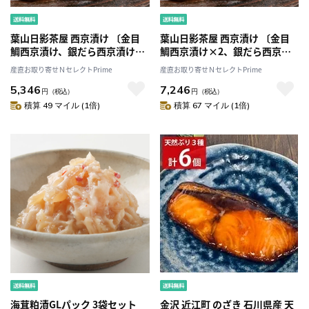
葉山日影茶屋 西京漬け 〔金目
葉山日影茶屋 西京漬け 〔金目
鯛西京漬け、銀だら西京漬け、
鯛西京漬け×2、銀だら西京漬
真さば西京漬け、カラスガレイ
け×2、真さば西京漬け×1、カ
産直お取り寄せＮセレクトPrime
産直お取り寄せＮセレクトPrime
西京漬け〕
ラスガレイ西京漬け×1〕
5,346
7,246
円
（税込）
円
（税込）
積算 49 マイル (1倍)
積算 67 マイル (1倍)
海茸粕漬GLパック 3袋セット
金沢 近江町 のざき 石川県産 天