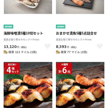
海鮮味噌漬5種10切セット
おまかせ漬魚5種5点詰合せ
産直お取り寄せＮセレクトPrime
産直お取り寄せＮセレクトPrime
13,120
8,393
円
（税込）
円
（税込）
積算 121 マイル (1倍)
積算 77 マイル (1倍)