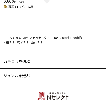
6,600
島 配送不可］
円
（税込）
積算 61 マイル (1倍)
ホーム
>
産直お取り寄せＮセレクト Prime
>
魚介類、海産物
>
粕漬け、味噌漬け、西京漬け
カテゴリを選ぶ
ジャンルを選ぶ