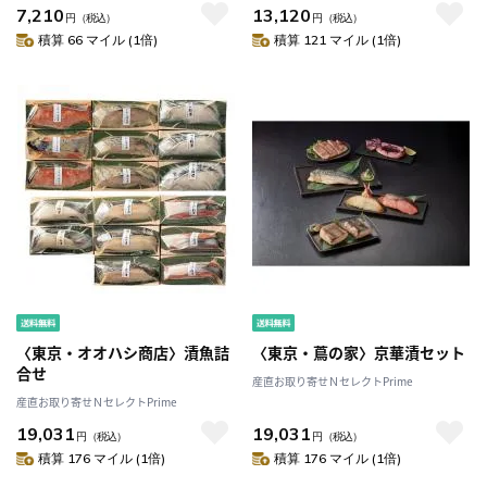
7,210
13,120
円
（税込）
円
（税込）
積算 66 マイル (1倍)
積算 121 マイル (1倍)
〈東京・オオハシ商店〉漬魚詰
〈東京・蔦の家〉京華漬セット
合せ
産直お取り寄せＮセレクトPrime
産直お取り寄せＮセレクトPrime
19,031
19,031
円
（税込）
円
（税込）
積算 176 マイル (1倍)
積算 176 マイル (1倍)