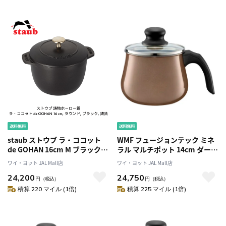
staub ストウブ ラ・ココット
WMF フュージョンテック ミネ
de GOHAN 16cm M ブラック
ラル マルチポット 14cm ダーク
40509-655-0 ご飯鍋 炊飯 2合 鋳
ブラス
ワイ・ヨット JAL Mall店
ワイ・ヨット JAL Mall店
物 ホーロー鍋 炊飯器 IH対応
24,200
24,750
円
（税込）
円
（税込）
積算 220 マイル (1倍)
積算 225 マイル (1倍)