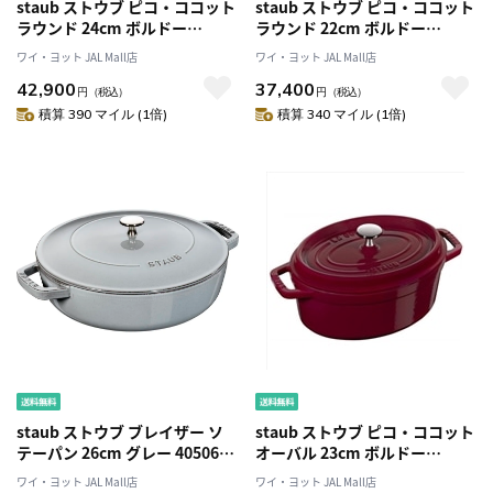
staub ストウブ ピコ・ココット
staub ストウブ ピコ・ココット
ラウンド 24cm ボルドー
ラウンド 22cm ボルドー
40502-294
40502-293 両手 鋳物 ホーロー
ワイ・ヨット JAL Mall店
ワイ・ヨット JAL Mall店
鍋 IH対応
42,900
37,400
円
（税込）
円
（税込）
積算 390 マイル (1倍)
積算 340 マイル (1倍)
staub ストウブ ブレイザー ソ
staub ストウブ ピコ・ココット
テーパン 26cm グレー 40506-
オーバル 23cm ボルドー
543 大きい 両手 鋳物 ホーロー
40502-276 両手 鋳物 ホーロー
ワイ・ヨット JAL Mall店
ワイ・ヨット JAL Mall店