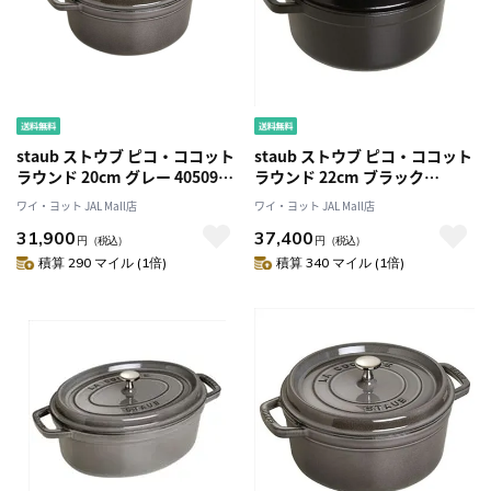
staub ストウブ ピコ・ココット
staub ストウブ ピコ・ココット
ラウンド 20cm グレー 40509-
ラウンド 22cm ブラック
304 両手 鋳物 ホーロー 鍋 IH対
40509-305 両手 鋳物 ホーロー
ワイ・ヨット JAL Mall店
ワイ・ヨット JAL Mall店
応
鍋 IH対応
31,900
37,400
円
（税込）
円
（税込）
積算 290 マイル (1倍)
積算 340 マイル (1倍)