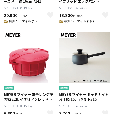
ーズ 片手鍋 16cm 7141
イブリッド エッグパン
CWTP09
ワイ・ヨット JAL Mall店
ワイ・ヨット JAL Mall店
20,900
13,800
円
（税込）
円
（税込）
積算 190 マイル (1倍)
積算 125 マイル (1倍)
MEYER マイヤー 電子レンジ圧
MEYER マイヤー ミッドナイト
力鍋 2.3L イタリアンレッド
片手鍋 16cm MNH-S16
MPC-2.3IR
ワイ・ヨット JAL Mall店
ワイ・ヨット JAL Mall店
6,600
7,700