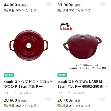
鍋 すき焼き IH対応
鍋 IH対応
44,000
33,000
円
（税込）
円
（税込）
積算 400 マイル (1倍)
積算 300 マイル (1倍)
staub ストウブ ピコ・ココット
staub ストウブ Wa-NABE M
ラウンド 18cm ボルドー
18cm ボルドー 40502-280 両手
40502-275 両手 鋳物 ホーロー
鋳物 ホーロー 鍋 炊飯 2合 IH対
ワイ・ヨット JAL Mall店
ワイ・ヨット JAL Mall店
鍋 IH対応
応
28,600
26,400
円
（税込）
円
（税込）
積算 260 マイル (1倍)
積算 240 マイル (1倍)