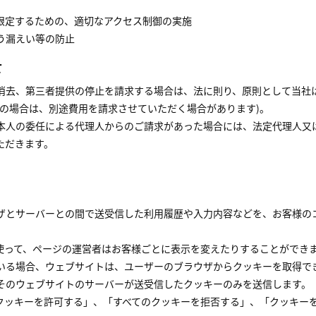
限定するための、適切なアクセス制御の実施
う漏えい等の防止
て
消去、第三者提供の停止を請求する場合は、法に則り、原則として当社
の場合は、別途費用を請求させていただく場合があります)。
本人の委任による代理人からのご請求があった場合には、法定代理人又
ただきます。
ザとサーバーとの間で送受信した利用履歴や入力内容などを、お客様の
使って、ページの運営者はお客様ごとに表示を変えたりすることができ
いる場合、ウェブサイトは、ユーザーのブラウザからクッキーを取得で
そのウェブサイトのサーバーが送受信したクッキーのみを送信します。
クッキーを許可する」、「すべてのクッキーを拒否する」、「クッキー