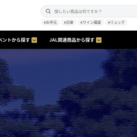
#お中元
#日傘
#ワイン福袋
#リュック
ベントから探す
JAL関連商品から探す