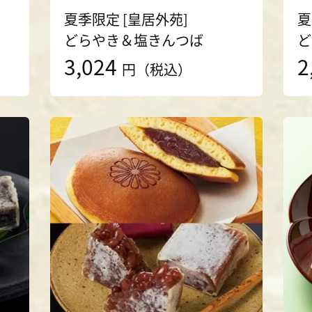
夏季限定 [皇居外苑]
夏
どらやき＆塩きんつば
ど
3,024
2
円（税込）