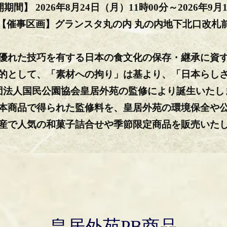
開期間】
2026年8月24日（月）11時00分
～2026年9月
【催事区画】
グランスタ丸の内
丸の内地下北口改札
優れた技巧を有する日本の食文化の保存・継承に資
的として、「素材への拘り」は基より、「日本らし
団法人国民公園協会皇居外苑の監修により誕生いたし
本商品で得られた監修料を、皇居外苑の環境保全や
産で人気の和菓子詰合せや季節限定商品を販売いた
皇居外苑PB商品