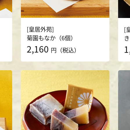
[皇居外苑]
[
菊園もなか（6個）
き
2,160
1
円（税込）