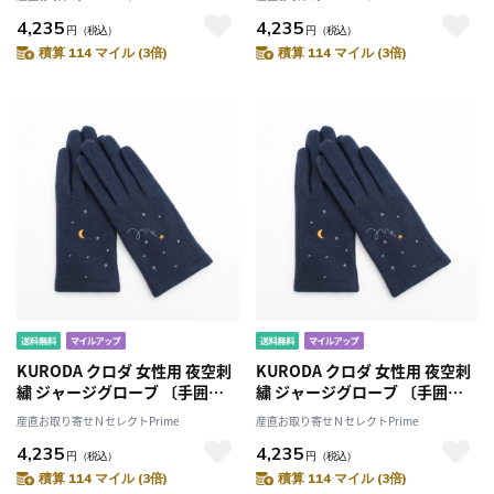
4,235
4,235
円
（税込）
円
（税込）
積算 114 マイル (3倍)
積算 114 マイル (3倍)
KURODA クロダ 女性用 夜空刺
KURODA クロダ 女性用 夜空刺
繍 ジャージグローブ 〔手囲い
繍 ジャージグローブ 〔手囲い
サイズ：21～22cm〕
サイズ：21～22cm〕
産直お取り寄せＮセレクトPrime
産直お取り寄せＮセレクトPrime
4,235
4,235
円
（税込）
円
（税込）
積算 114 マイル (3倍)
積算 114 マイル (3倍)