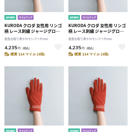
KURODA クロダ 女性用 リンゴ
KURODA クロダ 女性用 リンゴ
柄 レース刺繍 ジャージグロー
柄 レース刺繍 ジャージグロー
ブ 〔手囲いサイズ：21～
ブ 〔手囲いサイズ：21～
産直お取り寄せＮセレクトPrime
産直お取り寄せＮセレクトPrime
22cm〕
22cm〕
4,235
4,235
円
（税込）
円
（税込）
積算 114 マイル (3倍)
積算 114 マイル (3倍)