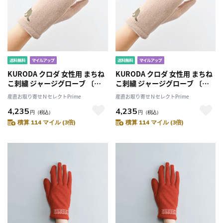
KURODA クロダ 女性用 まちね
KURODA クロダ 女性用 まちね
こ刺繍 ジャージグローブ 〔手
こ刺繍 ジャージグローブ 〔手
囲いサイズ：21～22cm〕
囲いサイズ：21～22cm〕
産直お取り寄せＮセレクトPrime
産直お取り寄せＮセレクトPrime
4,235
4,235
円
（税込）
円
（税込）
積算 114 マイル (3倍)
積算 114 マイル (3倍)