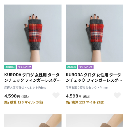
KURODA クロダ 女性用 タータ
KURODA クロダ 女性用 タータ
ンチェック フィンガーレスグロ
ンチェック フィンガーレスグロ
ーブ 〔手囲いサイズ：21～
ーブ 〔手囲いサイズ：21～
産直お取り寄せＮセレクトPrime
産直お取り寄せＮセレクトPrime
22cm〕
22cm〕
4,598
4,598
円
（税込）
円
（税込）
積算 123 マイル (3倍)
積算 123 マイル (3倍)