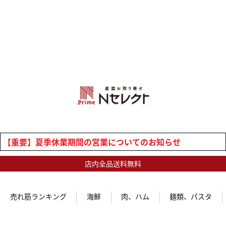
【重要】夏季休業期間の営業についてのお知らせ
店内全品送料無料
売れ筋ランキング
海鮮
肉、ハム
麺類、パスタ