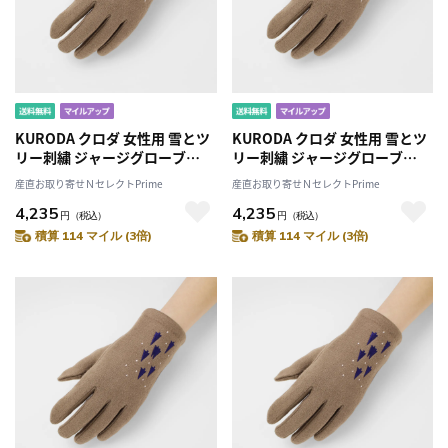
KURODA クロダ 女性用 雪とツ
KURODA クロダ 女性用 雪とツ
リー刺繍 ジャージグローブ
リー刺繍 ジャージグローブ
〔手囲いサイズ：21～22cm〕
〔手囲いサイズ：21～22cm〕
産直お取り寄せＮセレクトPrime
産直お取り寄せＮセレクトPrime
4,235
4,235
円
（税込）
円
（税込）
積算 114 マイル (3倍)
積算 114 マイル (3倍)