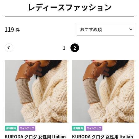
レディースファッション
119
件
1
2
KURODA クロダ 女性用 Italian
KURODA クロダ 女性用 Italian