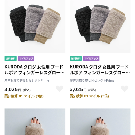
KURODA クロダ 女性用 プード
KURODA クロダ 女性用 プード
ルボア フィンガーレスグローブ
ルボア フィンガーレスグローブ
〔手囲いサイズ：21cm〕
〔手囲いサイズ：21cm〕
産直お取り寄せＮセレクトPrime
産直お取り寄せＮセレクトPrime
3,025
3,025
円
（税込）
円
（税込）
積算 81 マイル (3倍)
積算 81 マイル (3倍)