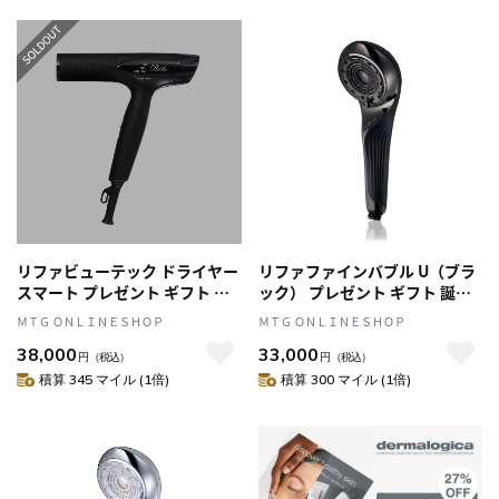
リファビューテック ドライヤー
リファファインバブル U（ブラ
スマート プレゼント ギフト 誕
ック） プレゼント ギフト 誕生
生日 結婚祝い
日 結婚祝い シャワーヘッド
ＭＴＧ ＯＮＬＩＮＥＳＨＯＰ
ＭＴＧ ＯＮＬＩＮＥＳＨＯＰ
38,000
33,000
円
（税込）
円
（税込）
積算 345 マイル (1倍)
積算 300 マイル (1倍)