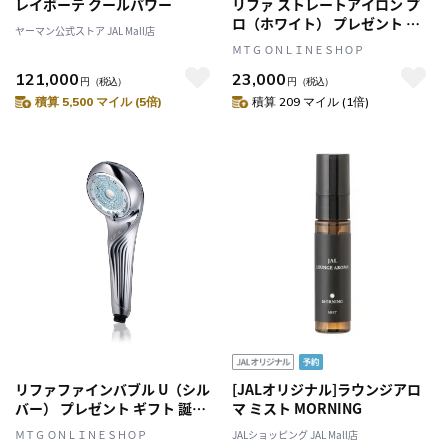
レイボーテ クールパワー
リファ ストレートアイロン プ
ロ（ホワイト） プレゼント ギ
ヤーマン公式ストア JAL Mall店
フト 誕生日 結婚祝い ヘアアイ
ＭＴＧ ＯＮＬＩＮＥＳＨＯＰ
ロン
121,000
23,000
円
（税込）
円
（税込）
積算 5,500 マイル (5倍)
積算 209 マイル (1倍)
リファファインバブル U（シル
[JALオリジナル]ラウンジアロ
バー） プレゼント ギフト 誕生
マ ミスト MORNING
日 結婚祝い シャワーヘッド
ＭＴＧ ＯＮＬＩＮＥＳＨＯＰ
JALショッピング JAL Mall店