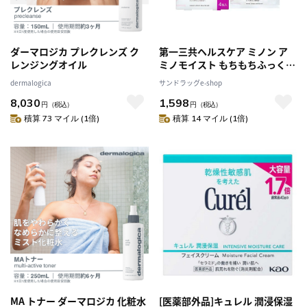
ダーマロジカ プレクレンズ ク
第一三共ヘルスケア ミノン ア
レンジングオイル
ミノモイスト もちもちふっくら
艶肌マスク 24ml×4枚
dermalogica
サンドラッグe-shop
8,030
1,598
円
（税込）
円
（税込）
積算 73 マイル (1倍)
積算 14 マイル (1倍)
MA トナー ダーマロジカ 化粧水
[医薬部外品]キュレル 潤浸保湿