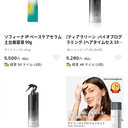
ソフィーナ iP ベースケアセラム
[ティアラリーン -バイオプログ
土台美容液 90g
ラミング-]ヘアタイムセス 107D
Plus アビュー [ヘアコンディシ
サンドラッグe-shop
JALショッピング JAL Mall店
ョナー]
5,500
5,280
円
（税込）
円
（税込）
積算 50 マイル (1倍)
積算 48 マイル (1倍)