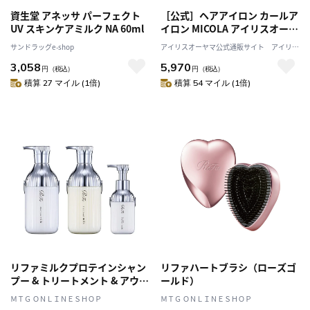
資生堂 アネッサ パーフェクト
［公式］ヘアアイロン カールア
UV スキンケアミルク NA 60ml
イロン MICOLA アイリスオーヤ
マ 海外対応 28mm HIR-
サンドラッグe-shop
アイリスオーヤマ公式通販サイト アイリス
MC101-W オフホワイト [安心延
プラザJAL Mall店
3,058
5,970
長保証対象]
円
（税込）
円
（税込）
積算 27 マイル (1倍)
積算 54 マイル (1倍)
リファミルクプロテインシャン
リファハートブラシ（ローズゴ
プー & トリートメント & アウト
ールド）
バストリートメント セット
ＭＴＧ ＯＮＬＩＮＥＳＨＯＰ
ＭＴＧ ＯＮＬＩＮＥＳＨＯＰ