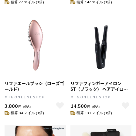
積算 77 マイル (1倍)
積算 147 マイル (1倍)
リファエールブラシ（ローズゴ
リファフィンガーアイロン
ールド）
ST（ブラック） ヘアアイロン
前髪アイロン 前髪 コードレス
ＭＴＧ ＯＮＬＩＮＥＳＨＯＰ
ＭＴＧ ＯＮＬＩＮＥＳＨＯＰ
アイロン
3,800
14,500
円
（税込）
円
（税込）
積算 34 マイル (1倍)
積算 131 マイル (1倍)