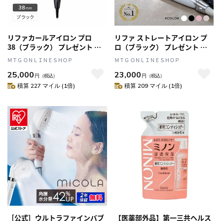
リファカールアイロン プロ
リファ ストレートアイロン プ
38（ブラック） プレゼント ギ
ロ（ブラック） プレゼント ギ
フト 誕生日 結婚祝い ヘアアイ
フト 誕生日 結婚祝い ヘアアイ
ＭＴＧ ＯＮＬＩＮＥＳＨＯＰ
ＭＴＧ ＯＮＬＩＮＥＳＨＯＰ
ロン カールアイロン 38mm
ロン
25,000
23,000
円
（税込）
円
（税込）
積算 227 マイル (1倍)
積算 209 マイル (1倍)
［公式］ウルトラファインバブ
【医薬部外品】第一三共ヘルス