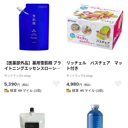
【医薬部外品】薬用雪肌精 ブラ
リッチェル バスチェア マッ
イトニングエッセンスローショ
ト付き
ンBIG つめかえ用 310ml
サンドラッグe-shop
サンドラッグe-shop
5,390
4,980
円
（税込）
円
（税込）
積算 49 マイル (1倍)
積算 45 マイル (1倍)