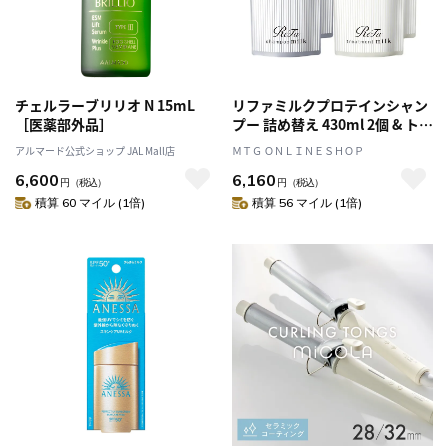
チェルラーブリリオ N 15mL
リファミルクプロテインシャン
［医薬部外品］
プー 詰め替え 430ml 2個 & トリ
ートメント 詰め替え 430g 2個
アルマード公式ショップ JAL Mall店
ＭＴＧ ＯＮＬＩＮＥＳＨＯＰ
セット
6,600
6,160
円
（税込）
円
（税込）
積算 60 マイル (1倍)
積算 56 マイル (1倍)