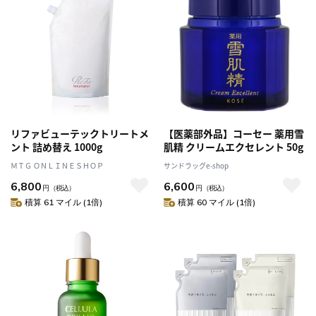
リファビューテックトリートメ
【医薬部外品】コーセー 薬用雪
ント 詰め替え 1000g
肌精 クリームエクセレント 50g
ＭＴＧ ＯＮＬＩＮＥＳＨＯＰ
サンドラッグe-shop
6,800
6,600
円
（税込）
円
（税込）
積算 61 マイル (1倍)
積算 60 マイル (1倍)