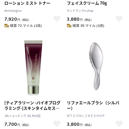
ローション ミスト トナー
フェイスクリーム 70g
dermalogica
サンドラッグe-shop
7,920
3,880
円
（税込）
円
（税込）
積算 72 マイル (1倍)
積算 35 マイル (1倍)
[ティアラリーン -バイオプログ
リファエールブラシ（シルバ
ラミング-]スキンタイムセス
ー）
907D Plus スヴェリアーナ [メ
JALショッピング JAL Mall店
ＭＴＧ ＯＮＬＩＮＥＳＨＯＰ
イク落とし]
7,700
3,800
円
（税込）
円
（税込）