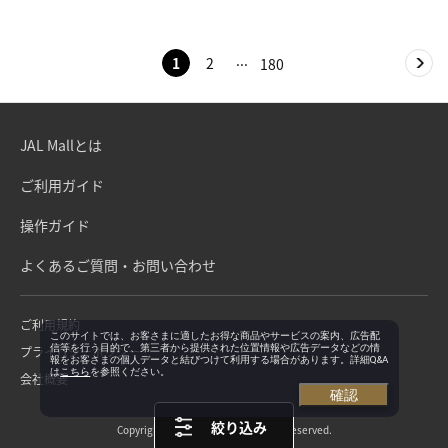
1
2
180
JAL Mallとは
ご利用ガイド
操作ガイド
よくあるご質問・お問い合わせ
ご利用規約
このサイトでは、お客さまに適したお得な商品やサービスの案内、広告配
信等を行う目的で、第三者から提供された位置情報や広告データなどの情
プライバシーポリシー
報をお客さまの個人データと結びつけて利用する場合があります。詳細Q&A
は
こちら
を参照ください。
会社概要
確認
絞り込み
Copyright©Japan Airlines. All rights reserved.