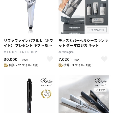
リファファインバブル U（ホワ
ディスカバーヘルシースキンキ
イト） プレゼント ギフト 誕生
ット ダーマロジカ キット
日 結婚祝い シャワーヘッド
ＭＴＧ ＯＮＬＩＮＥＳＨＯＰ
dermalogica
30,000
7,020
円
（税込）
円
（税込）
積算 272 マイル (1倍)
積算 63 マイル (1倍)