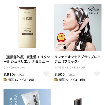
【医薬部外品】資生堂 エリクシ
リファイオンケアブラシプレミ
ール シュペリエル ザ セラム aa
アム（ブラック）
50ml
サンドラッグe-shop
ＭＴＧ ＯＮＬＩＮＥＳＨＯＰ
8,910
8,500
円
（税込）
円
（税込）
積算 81 マイル (1倍)
積算 77 マイル (1倍)