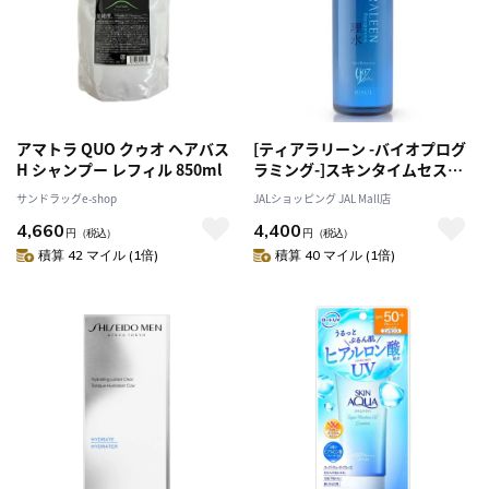
アマトラ QUO クゥオ ヘアバス
[ティアラリーン -バイオプログ
H シャンプー レフィル 850ml
ラミング-]スキンタイムセス
907D Plus 理水 [化粧水]
サンドラッグe-shop
JALショッピング JAL Mall店
4,660
4,400
円
（税込）
円
（税込）
積算 42 マイル (1倍)
積算 40 マイル (1倍)