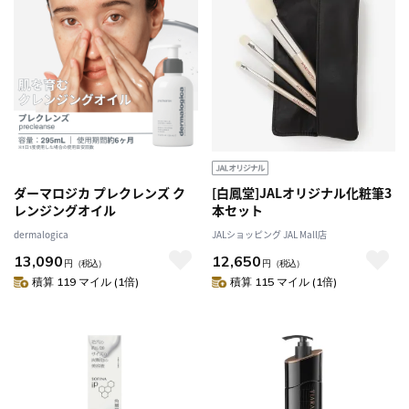
ダーマロジカ プレクレンズ ク
[白鳳堂]JALオリジナル化粧筆3
レンジングオイル
本セット
dermalogica
JALショッピング JAL Mall店
13,090
12,650
円
（税込）
円
（税込）
積算 119 マイル (1倍)
積算 115 マイル (1倍)