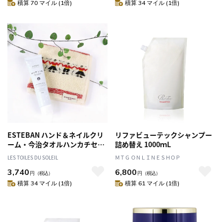
積算 70 マイル (1倍)
積算 34 マイル (1倍)
ESTEBAN ハンド＆ネイルクリ
リファビューテックシャンプー
ーム・今治タオルハンカチセッ
詰め替え 1000ｍL
ト(ピュアリネン＆サルダンヌ)
LES TOILES DU SOLEIL
ＭＴＧ ＯＮＬＩＮＥＳＨＯＰ
エステバン ハンドクリーム ネ
3,740
6,800
イルケア タオル ギフト
円
（税込）
円
（税込）
積算 34 マイル (1倍)
積算 61 マイル (1倍)