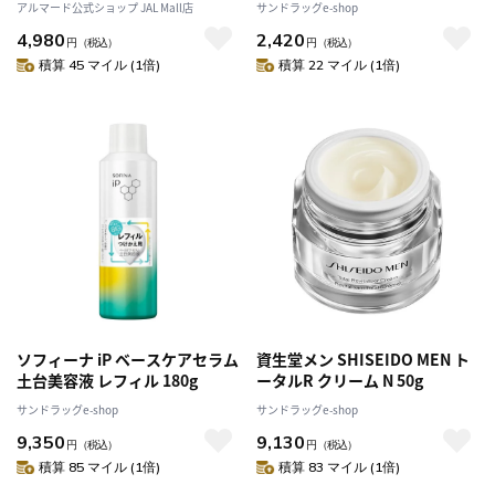
アルマード公式ショップ JAL Mall店
サンドラッグe-shop
4,980
2,420
円
（税込）
円
（税込）
積算 45 マイル (1倍)
積算 22 マイル (1倍)
ソフィーナ iP ベースケアセラム
資生堂メン SHISEIDO MEN ト
土台美容液 レフィル 180g
ータルR クリーム N 50g
サンドラッグe-shop
サンドラッグe-shop
9,350
9,130
円
（税込）
円
（税込）
積算 85 マイル (1倍)
積算 83 マイル (1倍)