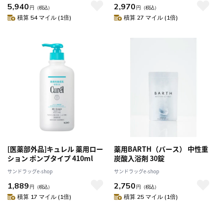
5,940
2,970
円
（税込）
円
（税込）
積算 54 マイル (1倍)
積算 27 マイル (1倍)
[医薬部外品]キュレル 薬用ロー
薬用BARTH（バース） 中性重
ション ポンプタイプ 410ml
炭酸入浴剤 30錠
サンドラッグe-shop
サンドラッグe-shop
1,889
2,750
円
（税込）
円
（税込）
積算 17 マイル (1倍)
積算 25 マイル (1倍)