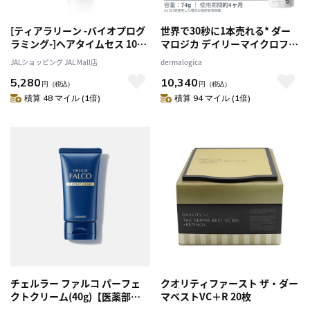
[ティアラリーン -バイオプログ
世界で30秒に1本売れる* ダー
ラミング-]ヘアタイムセス 107D
マロジカ デイリーマイクロフォ
Plus セリオーネ [ヘアミスト]
リエント 酵素洗顔パウダー 角
JALショッピング JAL Mall店
dermalogica
質ケア
5,280
10,340
円
（税込）
円
（税込）
積算 48 マイル (1倍)
積算 94 マイル (1倍)
チェルラー ファルコ パーフェ
クオリティファースト ザ・ダー
クトクリーム(40g)【医薬部外
マベストVC＋R 20枚
品】