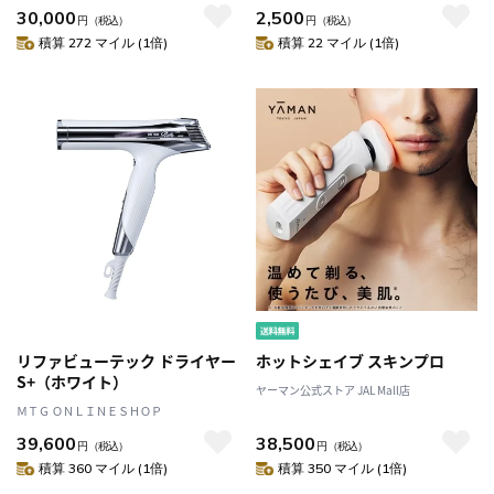
30,000
2,500
円
（税込）
円
（税込）
積算 272 マイル (1倍)
積算 22 マイル (1倍)
リファビューテック ドライヤー
ホットシェイブ スキンプロ
S+（ホワイト）
ヤーマン公式ストア JAL Mall店
ＭＴＧ ＯＮＬＩＮＥＳＨＯＰ
39,600
38,500
円
（税込）
円
（税込）
積算 360 マイル (1倍)
積算 350 マイル (1倍)