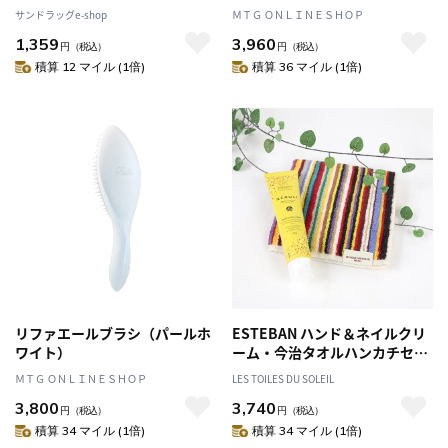
20ml
サンドラッグe-shop
ＭＴＧ ＯＮＬＩＮＥＳＨＯＰ
1,359
3,960
円
（税込）
円
（税込）
積算 12 マイル (1倍)
積算 36 マイル (1倍)
リファエールブラシ（パールホ
ESTEBAN ハンド＆ネイルクリ
ワイト）
ーム・今治タオルハンカチセッ
ト(ネロリ＆トム マルチ) エステ
ＭＴＧ ＯＮＬＩＮＥＳＨＯＰ
LES TOILES DU SOLEIL
バン ハンドクリーム ネイルケ
3,800
3,740
ア タオル ギフト
円
（税込）
円
（税込）
積算 34 マイル (1倍)
積算 34 マイル (1倍)