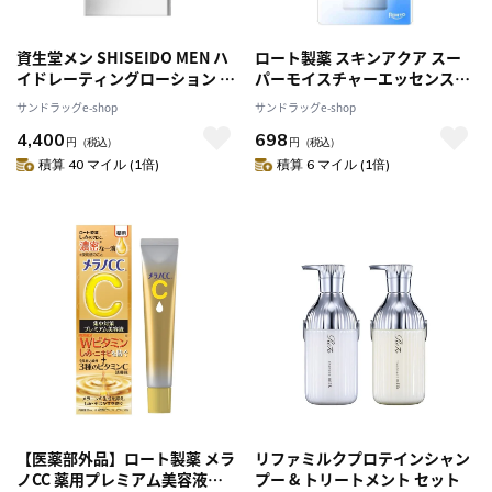
資生堂メン SHISEIDO MEN ハ
ロート製薬 スキンアクア スー
イドレーティングローション C
パーモイスチャーエッセンス
150ml
80g
サンドラッグe-shop
サンドラッグe-shop
4,400
698
円
（税込）
円
（税込）
積算 40 マイル (1倍)
積算 6 マイル (1倍)
【医薬部外品】ロート製薬 メラ
リファミルクプロテインシャン
ノCC 薬用プレミアム美容液
プー & トリートメント セット