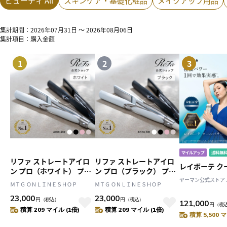
ビューティ All
スキンケア・基礎化粧品
メイクアップ用品
集計期間：2026年07月31日 ～ 2026年08月06日
集計項目：購入金額
1
2
3
リファ ストレートアイロ
リファ ストレートアイロ
レイボーテ ク
ン プロ（ホワイト） プレ
ン プロ（ブラック） プレ
ゼント ギフト 誕生日 結婚
ゼント ギフト 誕生日 結婚
ヤーマン公式ストア JA
ＭＴＧ ＯＮＬＩＮＥＳＨＯＰ
ＭＴＧ ＯＮＬＩＮＥＳＨＯＰ
祝い ヘアアイロン
祝い ヘアアイロン
23,000
23,000
円
（税込）
円
（税込）
121,000
円
（税
積算 209 マイル (1倍)
積算 209 マイル (1倍)
積算 5,500 