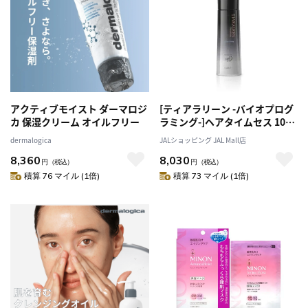
アクティブモイスト ダーマロジ
[ティアラリーン -バイオプログ
カ 保湿クリーム オイルフリー
ラミング-]ヘアタイムセス 107D
Plus キューラ [スカルプエッセ
dermalogica
JALショッピング JAL Mall店
ンス]
8,360
8,030
円
（税込）
円
（税込）
積算 76 マイル (1倍)
積算 73 マイル (1倍)