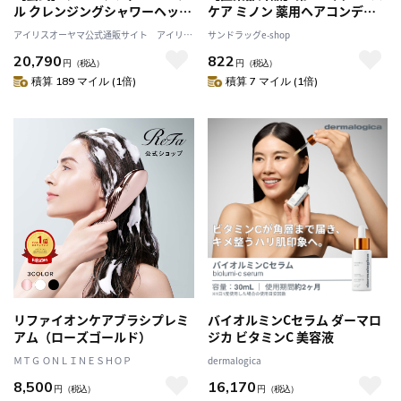
ル クレンジングシャワーヘッド
ケア ミノン 薬用ヘアコンディ
SH01E アイリスオーヤマ
ショナー 詰め替え 380ml
アイリスオーヤマ公式通販サイト アイリス
サンドラッグe-shop
micola ミコラ [安心延長保証対
プラザJAL Mall店
20,790
822
象]
円
（税込）
円
（税込）
積算 189 マイル (1倍)
積算 7 マイル (1倍)
リファイオンケアブラシプレミ
バイオルミンCセラム ダーマロ
アム（ローズゴールド）
ジカ ビタミンC 美容液
ＭＴＧ ＯＮＬＩＮＥＳＨＯＰ
dermalogica
8,500
16,170
円
（税込）
円
（税込）