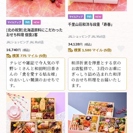
千里山荘和洋与段重「寿春」
[北の祝賀]北海道原料にこだわった
おせち料理 個食2客
JALショッピング JAL Mall店
JALショッピング JAL Mall店
34,128
円
（税込）
16,740
積算 1,580 マイル (5倍)
円
（税込）
積算 775 マイル (5倍)
テレビや雑誌で今人気の平
和洋折衷を得意とする京の
野レミさんと和田明日香さ
お店監修で、３段のお重に
んの「食を愛する姑＆嫁」
ぎっしり詰め込まれた和洋
のおいしい競演のおせちで
のおせち料理をお届いたし
す。
ます。