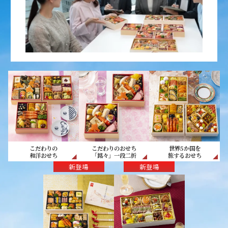
こだわりの
こだわりのおせち
世界5か国を
和洋おせち
「銘々」一段二折
旅するおせち
新登場
新登場