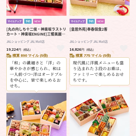
[丸の内しち十二侯・神楽坂ラストリ
[皇居外苑]奉春個食2客
カート・神楽坂ENGINE]三饗美麗東
京銘店監修和洋中コラボ三段重
JALショッピング JAL Mall店
JALショッピング JAL Mall店
19,224
16,826
円
（税込）
円
（税込）
積算 890 マイル (5倍)
積算 775 マイル (5倍)
「和」の繊細さと「洋」の
現代風に洋風メニューも盛
華やかさが感じられ、和は
り込まれた３段のお重は、
一人前づつ･洋はオードブル
ファミリーで楽しめるおせ
を中心に、皆で楽しめるお
ちです。
せち。