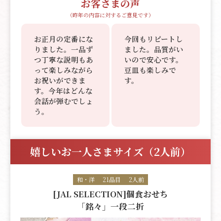
お客さまの声
（昨年の内容に対するご意見です）
お正月の定番にな
今回もリピートし
りました。一品ず
ました。品質がい
つ丁寧な説明もあ
いので安心です。
って楽しみながら
豆皿も楽しみで
お祝いができま
す。
す。今年はどんな
会話が弾むでしょ
う。
嬉しいお一人さまサイズ（2人前）
和・洋
21品目
2人前
[JAL SELECTION]個食おせち
「銘々」一段二折