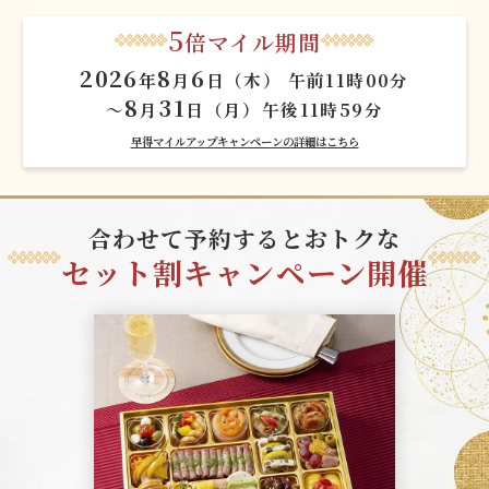
5
倍マイル期間
2026
8
6
年
月
日（木） 午前11時00分
8
31
～
月
日（月）午後11時59分
早得マイルアップキャンペーンの詳細はこちら
合わせて予約するとおトクな
セット割キャンペーン開催