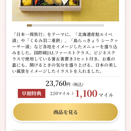
「日本一周旅行」をテーマに、「北海道産鮭ルイベ
漬」や「くるみ羽二重餅」、「島らっきょう シークヮ
ーサー漬」など各地をイメージしたメニューを盛り込
みました。国際線JALファーストクラス、ビジネスク
ラスで使用している箸＆箸置き3セット付き。お重の
蓋にも、開けるときの気分を盛り上げる、日本の美し
い風景をイメージしたイラストを入れました。
23,760
円（税込）
1,100
早期特典
220マイル
マイル
商品を見る