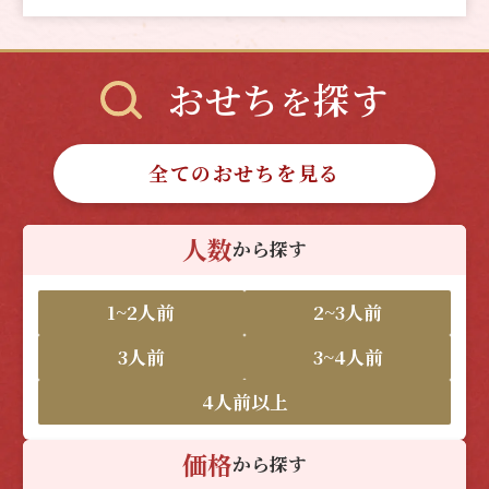
おせち
探す
を
全てのおせちを見る
人数
から探す
1~2人前
2~3人前
3人前
3~4人前
4人前以上
価格
から探す