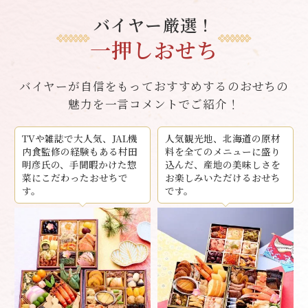
バイヤー厳選！
一押しおせち
バイヤーが自信をもっておすすめするのおせちの
魅力を一言コメントでご紹介！
TVや雑誌で大人気、JAL機
人気観光地、北海道の原材
内食監修の経験もある村田
料を全てのメニューに盛り
明彦氏の、手間暇かけた惣
込んだ、産地の美味しさを
菜にこだわったおせちで
お楽しみいただけるおせち
す。
です。