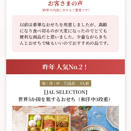
お客さまの声
（昨年の内容に対するご意見です）
以前は豪華なおせちを用意しましたが、高齢
になり食べ切るのが大変になったのでとても
便利な商品だと思いました。少量ながらきち
んとおせちで味もいいのでおすすめの品です。
昨年 人気No.2！
和・洋・中
51品目
4人前
[JAL SELECTION]
世界5か国を旅するおせち（和洋中3段重）