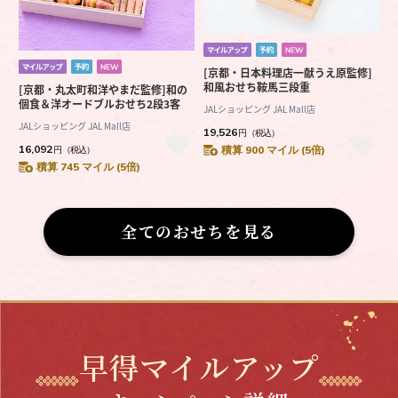
[京都・日本料理店一献うえ原監修]
和風おせち鞍馬三段重
[京都・丸太町和洋やまだ監修]和の
個食＆洋オードブルおせち2段3客
JALショッピング JAL Mall店
JALショッピング JAL Mall店
19,526
円
（税込）
16,092
積算 900 マイル (5倍)
円
（税込）
積算 745 マイル (5倍)
全てのおせちを見る
早得マイルアップ