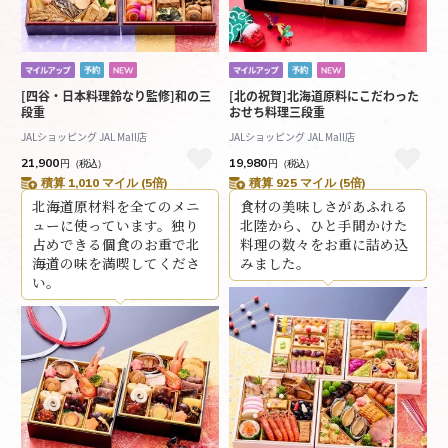
[四谷・日本料理鈴なり監修]和の三
[北の祝賀]北海道原料にこだわった
段重
おせち料理三段重
JALショッピング JAL Mall店
JALショッピング JAL Mall店
21,900
19,980
円
（税込）
円
（税込）
積算 1,010 マイル (5倍)
積算 925 マイル (5倍)
北海道原材料を全てのメニ
食材の美味しさがあふれる
ューに使っています。独り
北陸から、ひと手間かけた
占めできる個食のお重で北
料理の数々をお重に詰め込
海道の味を満喫してくださ
みました。
い。