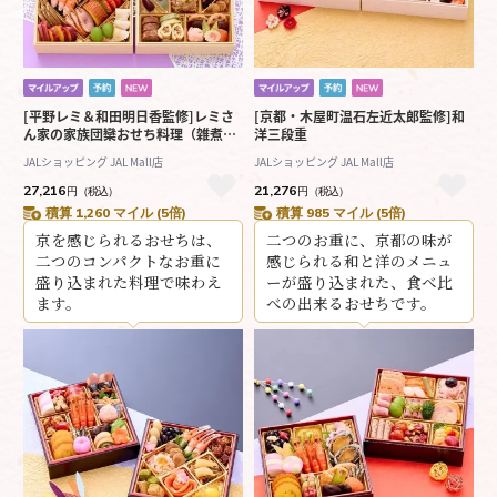
[平野レミ＆和田明日香監修]レミさ
[京都・木屋町温石左近太郎監修]和
ん家の家族団欒おせち料理（雑煮
洋三段重
付）
JALショッピング JAL Mall店
JALショッピング JAL Mall店
27,216
21,276
円
（税込）
円
（税込）
積算 1,260 マイル (5倍)
積算 985 マイル (5倍)
京を感じられるおせちは、
二つのお重に、京都の味が
二つのコンパクトなお重に
感じられる和と洋のメニュ
盛り込まれた料理で味わえ
ーが盛り込まれた、食べ比
ます。
べの出来るおせちです。