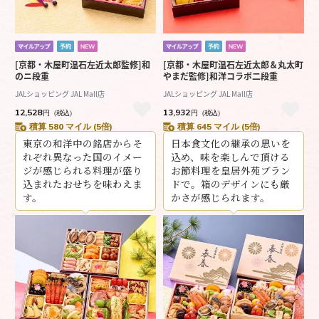
[京都・木屋町温石左近太郎監修]和
[京都・木屋町温石左近太郎＆丸太町
のニ段重
やまだ監修]和洋コラボ二段重
JALショッピング JAL Mall店
JALショッピング JAL Mall店
12,528
13,932
円
（税込）
円
（税込）
積算 580 マイル (5倍)
積算 645 マイル (5倍)
東京の和洋中の銘店からそ
日本食文化の継承の思いを
れぞれ異なった国のイメー
込め、味を楽しんで頂ける
ジが感じられる料理が盛り
お節料理を皇居外苑ブラン
込まれたおせちを味わえま
ドで。箱のデザインにも厳
す。
かさが感じられます。