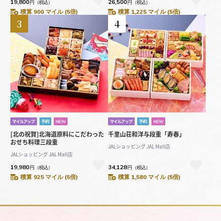
19,800
26,500
円
（税込）
円
（税込）
積算 900 マイル (5倍)
積算 1,225 マイル (5倍)
3
4
[北の祝賀]北海道原料にこだわった
千里山荘和洋与段重「寿春」
おせち料理三段重
JALショッピング JAL Mall店
JALショッピング JAL Mall店
19,980
34,128
円
（税込）
円
（税込）
積算 925 マイル (5倍)
積算 1,580 マイル (5倍)