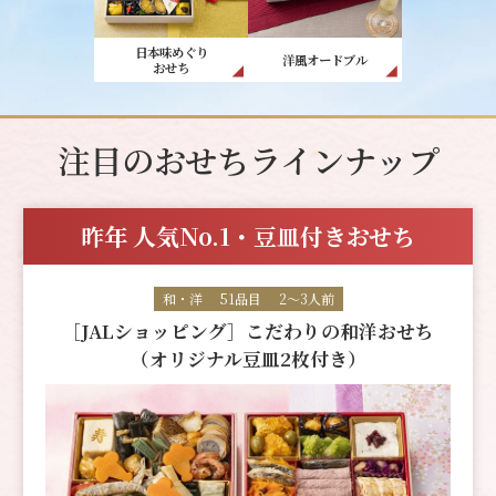
日本味めぐり
洋風オードブル
おせち
注目のおせちラインナップ
昨年 人気No.1・豆皿付きおせち
和・洋
51品目
2～3人前
［JALショッピング］こだわりの和洋おせち
（オリジナル豆皿2枚付き）