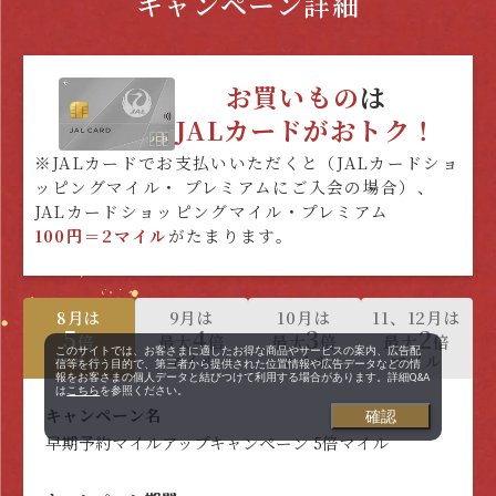
キャンペーン詳細
お買いもの
は
JALカードがおトク！
※JALカードでお支払いいただくと（JALカードショ
ッピングマイル・ プレミアムにご入会の場合）、
JALカードショッピングマイル・プレミアム
100円＝2マイル
がたまります。
8月は
9月は
10月は
11、12月は
5
4
3
2
倍
最大
倍
最大
倍
最大
倍
このサイトでは、お客さまに適したお得な商品やサービスの案内、広告配
マイル
マイル
マイル
マイル
信等を行う目的で、第三者から提供された位置情報や広告データなどの情
報をお客さまの個人データと結びつけて利用する場合があります。詳細Q&A
は
こちら
を参照ください。
キャンペーン名
確認
早期予約マイルアップキャンペーン 5倍マイル