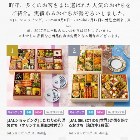
昨年、多くのお客さまに選ばれた人気のおせちを
ご紹介。実績あるおせちが勢ぞろいしました。
※JALショッピング、2025年8月8日～2025年12月17日の受注金額より算
出。
尚、2027年に再販のないおせちは除外しています。
※おせちの品目など商品内容は変更となる場合がございます。
1
2
[JALショッピング]こだわりの和洋
[JAL SELECTION]世界5か国を旅す
おせち（オリジナル豆皿2枚付き）
るおせち（和洋中3段重）
JALショッピング JAL Mall店
JALショッピング JAL Mall店