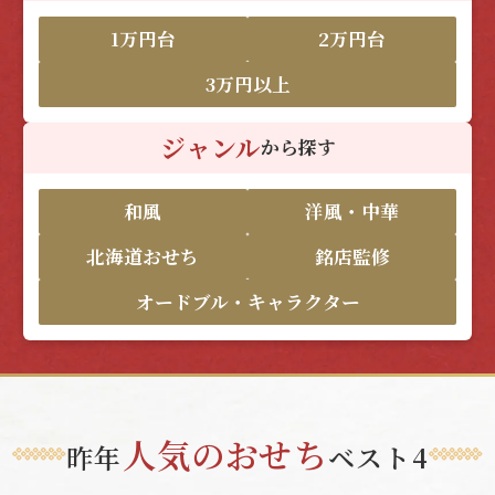
1万円台
2万円台
3万円以上
ジャンル
から探す
和風
洋風・中華
北海道おせち
銘店監修
オードブル・キャラクター
人気のおせち
昨年
ベスト4