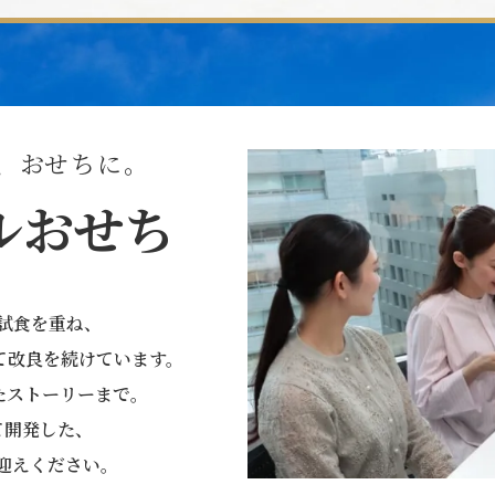
、おせちに。
ルおせち
に試食を重ね、
て
改良を続けています。
たストーリーまで。
て開発した、
迎えください。