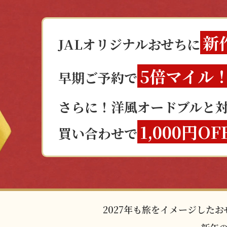
新
JALオリジナルおせちに
5倍マイル
早期ご予約で
さらに！洋風オードブルと
1,000円OF
買い合わせで
2027年も旅をイメージした