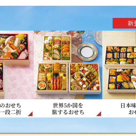
新
のおせち
世界5か国を
日本
一段二折
旅するおせち
お