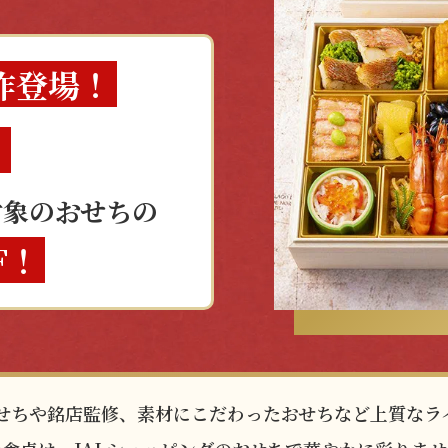
作登場！
！
対象のおせちの
F！
おせちや銘店監修、素材にこだわったおせちなど上質な