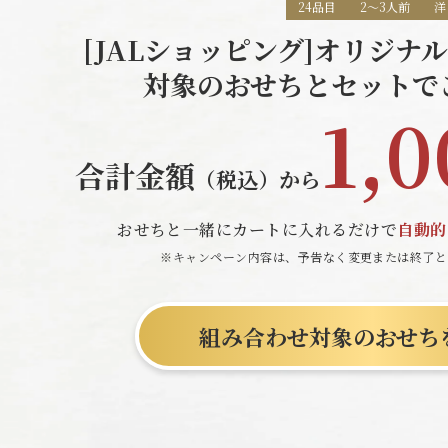
24品目
2～3人前
洋
[JALショッピング]オリジナル
対象のおせちとセットで
1,0
合計金額
（税込）から
おせちと一緒にカートに入れるだけで
自動的
※キャンペーン内容は、予告なく変更または終了と
組み合わせ対象のおせち