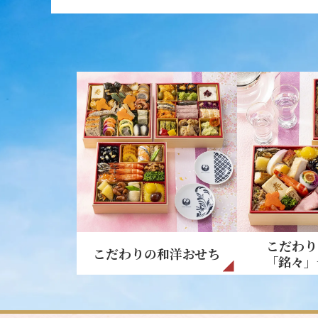
こだわり
こだわりの
和洋おせち
「銘々」