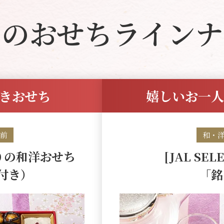
目のおせちラインナ
付きおせち
嬉しいお一人
人前
和・
りの和洋おせち
[JAL SE
付き）
「銘