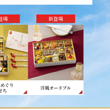
登場
新登場
味めぐり
洋風オードブル
せち