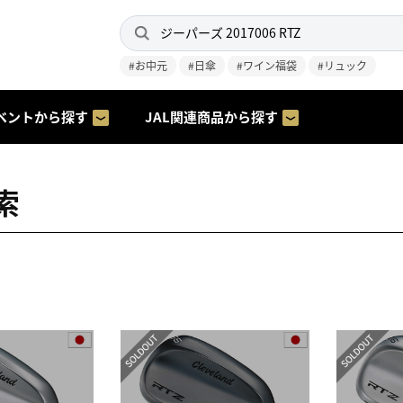
#お中元
#日傘
#ワイン福袋
#リュック
ベントから探す
JAL関連商品から探す
索