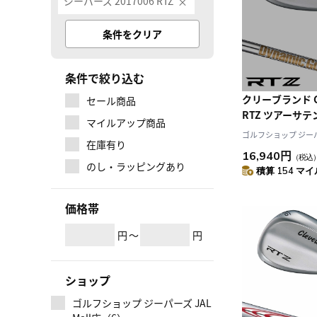
ジーパーズ 2017006 RTZ
条件をクリア
条件で絞り込む
クリーブランド Cle
セール商品
RTZ ツアーサテ
マイルアップ商品
ズ 右用 ダイナ
ゴルフショップ ジーパー
在庫有り
ルフ クラブ 日本
16,940円
（税込
デル
のし・ラッピングあり
積算 154 マイル
価格帯
円
～
円
ショップ
ゴルフショップ ジーパーズ JAL