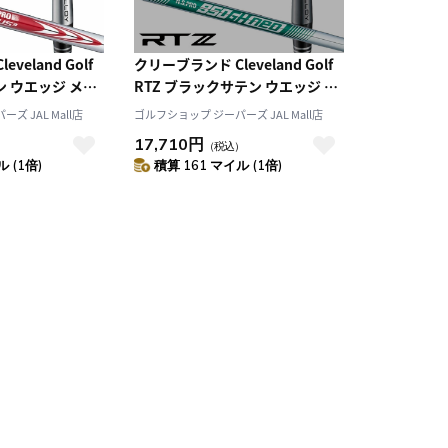
veland Golf
クリーブランド Cleveland Golf
ン ウエッジ メン
RTZ ブラックサテン ウエッジ メ
O MODUS3
ンズ 右用 N.S.PRO 950GH neo
ズ JAL Mall店
ゴルフショップ ジーパーズ JAL Mall店
ルフ クラブ 日本正
ゴルフ クラブ 日本正規品 2025年
17,710円
）
（税込）
デル
モデル
 (1倍)
積算 161 マイル (1倍)