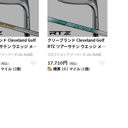
レビュー評価（高い順）
価格（安い順）
価格（高い順）
Cleveland Golf
クリーブランド Cleveland Golf
ーサテン ウエッジ メン
RTZ ツアーサテン ウエッジ メン
イナミックゴールド ゴ
ズ 右用 N.S.PRO 950GH neo ゴ
ーパーズ JAL Mall店
ゴルフショップ ジーパーズ JAL Mall店
 日本正規品 2025年モ
ルフ クラブ 日本正規品 2025年モ
17,710円
（税込）
（税込）
デル
 マイル (1倍)
積算 161 マイル (1倍)