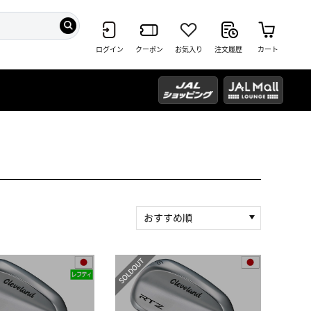
ログイン
クーポン
お気入り
注文履歴
カート
おすすめ順
新着順
積算マイル率（高い順）
人気順
レビュー件数（多い順）