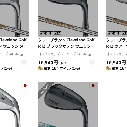
veland Golf
クリーブランド Cleveland Golf
クリーブランド 
ン ウエッジ メン
RTZ ブラックサテン ウエッジ メ
RTZ ツア
ミックゴールド ゴ
ンズ 右用 ダイナミックゴールド
ズ 左用 ダ
ズ JAL Mall店
ゴルフショップ ジーパーズ JAL Mall店
ゴルフショップ ジ
正規品 2025年モ
ゴルフ クラブ 日本正規品 2025年
ルフ クラブ
16,940円
16,940円
）
（税込）
モデル
デル
 (1倍)
積算 154 マイル (1倍)
積算 154