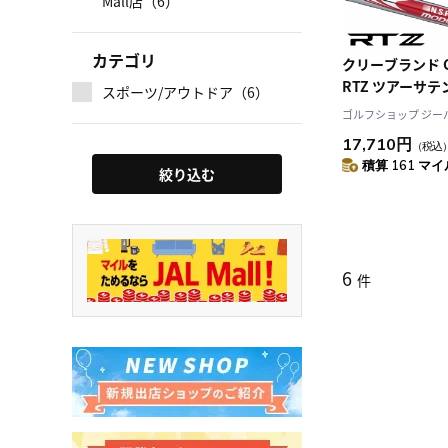
Mall店（6）
カテゴリ
クリーブランド Cle
RTZ ツアーサテ
スポーツ/アウトドア（6）
ズ 右用 N.S.PR
ゴルフショップ ジーパー
TOUR 115 ゴ
17,710円
（税込
規品 2025年モ
積算 161 マイル
絞り込む
6
件