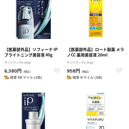
【医薬部外品】ソフィーナ IP
【医薬部外品】ロート製薬 メラ
ブライトニング美容液 40g
ノCC 薬用美容液 20ml
サンドラッグe-shop
サンドラッグe-shop
6,380円
958円
（税込）
（税込）
積算 58 マイル (1倍)
積算 8 マイル (1倍)