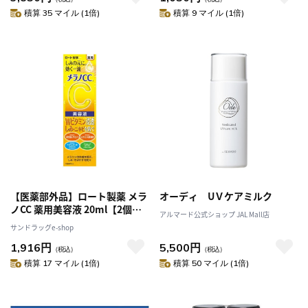
積算 35 マイル (1倍)
積算 9 マイル (1倍)
【医薬部外品】ロート製薬 メラ
オーディ UＶケアミルク
ノCC 薬用美容液 20ml【2個セ
アルマード公式ショップ JAL Mall店
ット】
サンドラッグe-shop
1,916円
5,500円
（税込）
（税込）
積算 17 マイル (1倍)
積算 50 マイル (1倍)