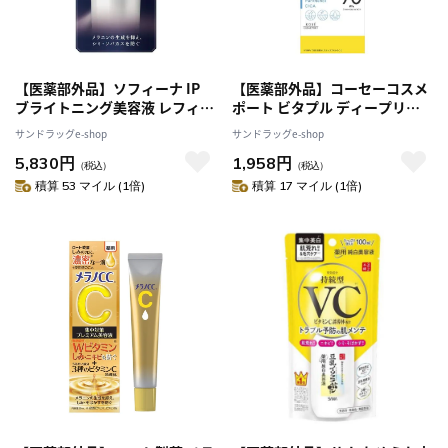
【医薬部外品】ソフィーナ IP
【医薬部外品】コーセーコスメ
ブライトニング美容液 レフィル
ポート ビタプル ディープリペ
40g
ア セラム 40ml
サンドラッグe-shop
サンドラッグe-shop
5,830円
1,958円
（税込）
（税込）
積算 53 マイル (1倍)
積算 17 マイル (1倍)