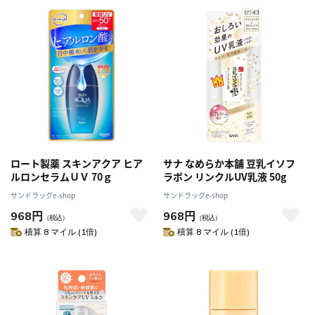
ロート製薬 スキンアクア ヒア
サナ なめらか本舗 豆乳イソフ
ルロンセラムＵＶ 70ｇ
ラボン リンクルUV乳液 50g
サンドラッグe-shop
サンドラッグe-shop
968円
968円
（税込）
（税込）
積算 8 マイル (1倍)
積算 8 マイル (1倍)