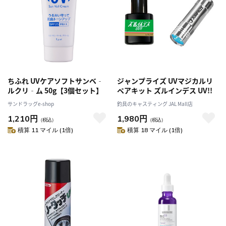
ちふれ UVケアソフトサンベ‐
ジャンプライズ UVマジカルリ
ルクリ‐ム 50g【3個セット】
ペアキット ズルインデス UV!!
サンドラッグe-shop
釣具のキャスティング JAL Mall店
1,210円
1,980円
（税込）
（税込）
積算 11 マイル (1倍)
積算 18 マイル (1倍)