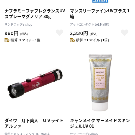
ナプラミーファフレグランスUV
マンスリーファインUVプラス 1
スプレーマグノリア 80g
箱
サンドラッグe-shop
アットコンタクト JAL Mall店
980円
2,330円
（税込）
（税込）
積算 8 マイル (1倍)
積算 21 マイル (1倍)
ダイワ 月下美人 ＵＶライト
キャンメイク マーメイドスキン
アルファ
ジェルUV 01
釣具のキャスティング JAL Mall店
サンドラッグe-shop