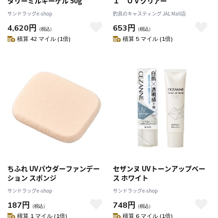
タリーミルキーゲル 50g
１ ＵＶクリアー
サンドラッグe-shop
釣具のキャスティング JAL Mall店
4,620円
653円
（税込）
（税込）
積算 42 マイル (1倍)
積算 5 マイル (1倍)
ちふれ UVパウダーファンデー
セザンヌ UVトーンアップベー
ション スポンジ
ス ホワイト
サンドラッグe-shop
サンドラッグe-shop
187円
748円
（税込）
（税込）
積算 1 マイル (1倍)
積算 6 マイル (1倍)