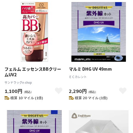
フェルム エッセンスBBクリー
マルミ DHG UV 49mm
ムUV2
ＥＣカレント
サンドラッグe-shop
1,100円
2,290円
（税込）
（税込）
積算 10 マイル (1倍)
積算 20 マイル (1倍)