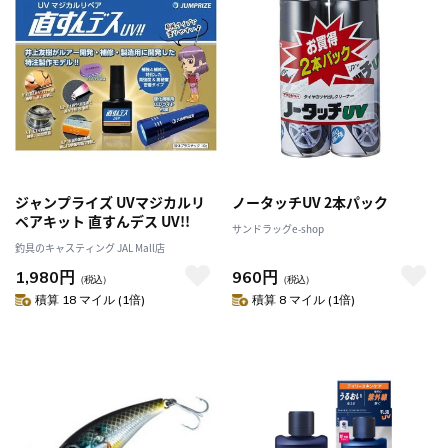
ジャンプライズ UVマジカルリ
ノータッチUV 2本パック
ペアキット 直すんデス UV!!
サンドラッグe-shop
釣具のキャスティング JAL Mall店
1,980円
960円
（税込）
（税込）
積算 18 マイル (1倍)
積算 8 マイル (1倍)