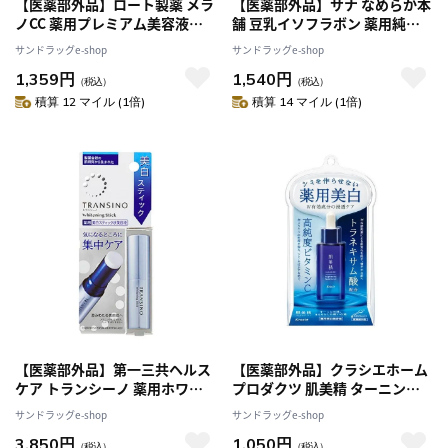
【医薬部外品】ロート製薬 メラ
【医薬部外品】サナ なめらか本
ノCC 薬用プレミアム美容液
舗 豆乳イソフラボン 薬用純白
20ml
美容液 100ml
サンドラッグe-shop
サンドラッグe-shop
1,359円
1,540円
（税込）
（税込）
積算 12 マイル (1倍)
積算 14 マイル (1倍)
【医薬部外品】第一三共ヘルス
【医薬部外品】クラシエホーム
ケア トランシーノ 薬用ホワイ
プロダクツ 肌美精 ターニング
トニングスティック 5.3g
ケア美白 薬用美白美容液 30ml
サンドラッグe-shop
サンドラッグe-shop
3,850円
1,050円
（税込）
（税込）