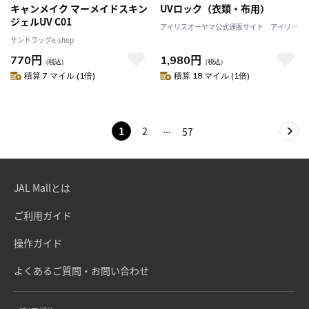
キャンメイク マーメイドスキン
UVロック（衣類・布用）
ジェルUV C01
アイリスオーヤマ公式通販サイト アイリス
プラザJAL Mall店
サンドラッグe-shop
770円
1,980円
（税込）
（税込）
積算 7 マイル (1倍)
積算 18 マイル (1倍)
1
2
57
JAL Mallとは
ご利用ガイド
操作ガイド
よくあるご質問・お問い合わせ