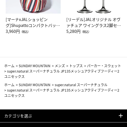
[マーナxJALショッピン
[リーデル]JALオリジナル オヴ
グ]Shupattoコンパクトバッグ
ァチュア ワイングラス2脚セッ
Drop JAL客室乗務員（LC）ス
3,960円
ト（レッドワイン）
5,280円
（税込）
（税込）
カーフ柄
ホーム
>
SUNDAY MOUNTAIN
>
メンズ
>
トップス
>
パーカー・スウェット
>
super.natural スーパーナチュラル JP135メッシュアクティブフーディー2
ユニセックス
ホーム
>
SUNDAY MOUNTAIN
>
super.natural スーパーナチュラル
>
super.natural スーパーナチュラル JP135メッシュアクティブフーディー2
ユニセックス
カテゴリを選ぶ