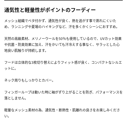
通気性と軽量性がポイントのフーディー
メッシュ組織でベタ付かず、通気性が良く、熱を逃がす事で蒸れにくいた
め、ランニングや夏場のハイキングなど、汗を多くかくシーンにおすすめ。
天然の高級素材、メリノーウールを50％も使用しているので、UVカット効果
や抗菌・防臭効果に加え、汗をかいても汗冷えする事なく、サラッとした心
地良い肌触りが持続します。
フードは立体的な3枚切り替えによりフィット感が良く、コンパクトなシルエ
ットに。
ネック周りもしっかりとカバー。
フィンガーループは動いた時に袖がずり上がることを防ぎ、パフォーマンスを
落としません。
軽量なメッシュ素材の為、通気性・断熱性・肌離れの良さをお楽しみくださ
い。