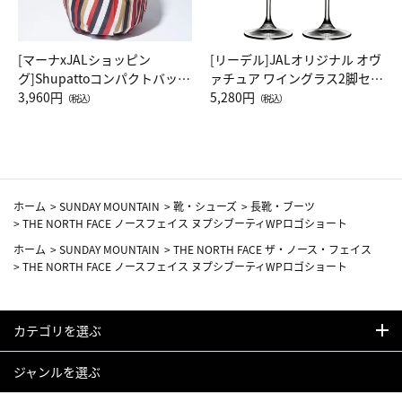
[マーナxJALショッピン
[リーデル]JALオリジナル オヴ
グ]Shupattoコンパクトバッグ
ァチュア ワイングラス2脚セッ
Drop JAL客室乗務員（LC）ス
3,960円
ト（レッドワイン）
5,280円
（税込）
（税込）
カーフ柄
ホーム
>
SUNDAY MOUNTAIN
>
靴・シューズ
>
長靴・ブーツ
>
THE NORTH FACE ノースフェイス ヌプシブーティWPロゴショート
ホーム
>
SUNDAY MOUNTAIN
>
THE NORTH FACE ザ・ノース・フェイス
>
THE NORTH FACE ノースフェイス ヌプシブーティWPロゴショート
カテゴリを選ぶ
ジャンルを選ぶ