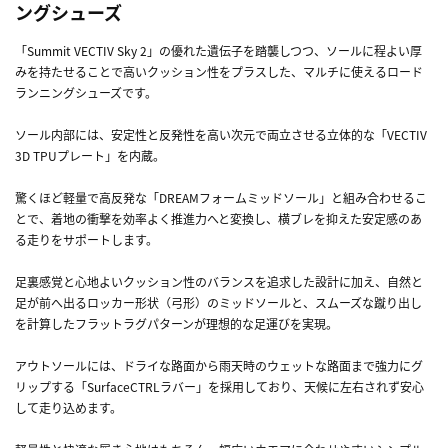
ングシューズ
「Summit VECTIV Sky 2」の優れた遺伝子を踏襲しつつ、ソールに程よい厚
みを持たせることで高いクッション性をプラスした、マルチに使えるロード
ランニングシューズです。
ソール内部には、安定性と反発性を高い次元で両立させる立体的な「VECTIV
3D TPUプレート」を内蔵。
驚くほど軽量で高反発な「DREAMフォームミッドソール」と組み合わせるこ
とで、着地の衝撃を効率よく推進力へと変換し、横ブレを抑えた安定感のあ
る走りをサポートします。
足裏感覚と心地よいクッション性のバランスを追求した設計に加え、自然と
足が前へ出るロッカー形状（弓形）のミッドソールと、スムーズな蹴り出し
を計算したフラットラグパターンが理想的な足運びを実現。
アウトソールには、ドライな路面から雨天時のウェットな路面まで強力にグ
リップする「SurfaceCTRLラバー」を採用しており、天候に左右されず安心
して走り込めます。