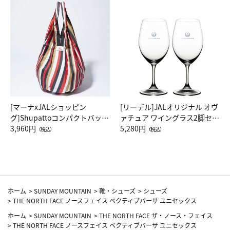
[マーナxJALショッピン
[リーデル]JALオリジナル オヴ
グ]Shupattoコンパクトバッグ
ァチュア ワイングラス2脚セッ
Drop JAL客室乗務員（LC）ス
3,960円
ト（レッドワイン）
5,280円
（税込）
（税込）
カーフ柄
ホーム
>
SUNDAY MOUNTAIN
>
靴・シューズ
>
シューズ
>
THE NORTH FACE ノースフェイス ベクティブバーサ ユニセックス
ホーム
>
SUNDAY MOUNTAIN
>
THE NORTH FACE ザ・ノース・フェイス
>
THE NORTH FACE ノースフェイス ベクティブバーサ ユニセックス