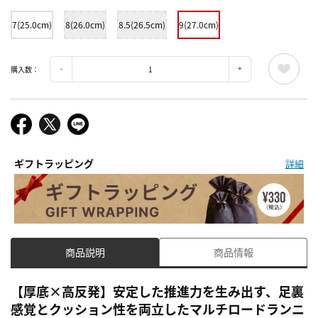
7(25.0cm)
8(26.0cm)
8.5(26.5cm)
9(27.0cm)
購入数：
ギフトラッピング
詳細
商品説明
商品情報
【厚底×高反発】安定した推進力を生み出す、足裏
感覚とクッション性を両立したマルチロードランニ