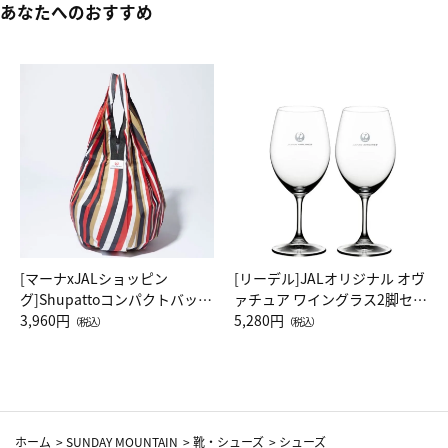
あなたへのおすすめ
[マーナxJALショッピン
[リーデル]JALオリジナル オヴ
グ]Shupattoコンパクトバッグ
ァチュア ワイングラス2脚セッ
Drop JAL客室乗務員（LC）ス
3,960円
ト（レッドワイン）
5,280円
（税込）
（税込）
カーフ柄
ホーム
>
SUNDAY MOUNTAIN
>
靴・シューズ
>
シューズ