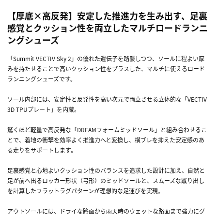
【厚底×高反発】安定した推進力を生み出す、足裏
感覚とクッション性を両立したマルチロードランニ
ングシューズ
「Summit VECTIV Sky 2」の優れた遺伝子を踏襲しつつ、ソールに程よい厚
みを持たせることで高いクッション性をプラスした、マルチに使えるロード
ランニングシューズです。
ソール内部には、安定性と反発性を高い次元で両立させる立体的な「VECTIV
3D TPUプレート」を内蔵。
驚くほど軽量で高反発な「DREAMフォームミッドソール」と組み合わせるこ
とで、着地の衝撃を効率よく推進力へと変換し、横ブレを抑えた安定感のあ
る走りをサポートします。
足裏感覚と心地よいクッション性のバランスを追求した設計に加え、自然と
足が前へ出るロッカー形状（弓形）のミッドソールと、スムーズな蹴り出し
を計算したフラットラグパターンが理想的な足運びを実現。
アウトソールには、ドライな路面から雨天時のウェットな路面まで強力にグ