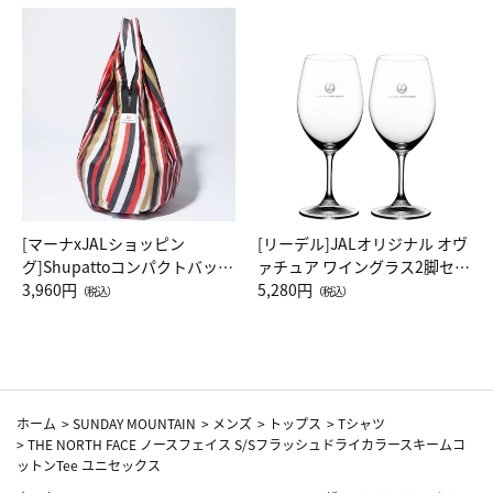
[マーナxJALショッピン
[リーデル]JALオリジナル オヴ
グ]Shupattoコンパクトバッグ
ァチュア ワイングラス2脚セッ
Drop JAL客室乗務員（LC）ス
3,960円
ト（レッドワイン）
5,280円
（税込）
（税込）
カーフ柄
ホーム
>
SUNDAY MOUNTAIN
>
メンズ
>
トップス
>
Tシャツ
>
THE NORTH FACE ノースフェイス S/Sフラッシュドライカラースキームコ
ットンTee ユニセックス