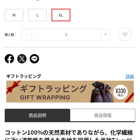
ー
M
L
XL
購入数：
ギフトラッピング
詳細
商品説明
商品情報
コットン100%の天然素材でありながら、化学繊維
に近い速乾性を備えた生地を採用した半袖Tシャツ