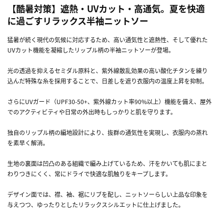
【酷暑対策】遮熱・UVカット・高通気。夏を快適
に過ごすリラックス半袖ニットソー
猛暑が続く現代の気候に対応するため、高い通気性と遮熱性、そして優れた
UVカット機能を凝縮したリップル柄の半袖ニットソーが登場。
光の透過を抑えるセミダル原料と、紫外線散乱効果の高い酸化チタンを練り
込んだ特殊な糸を採用することで、日差しを遮り衣服内の温度上昇を抑制。
さらにUVガード（UPF30-50+、紫外線カット率90%以上）機能を備え、屋外
でのアクティビティや日常の外出時もしっかりと肌を守ります。
独自のリップル柄の編地設計により、抜群の通気性を実現し、衣服内の蒸れ
を素早く解消。
生地の裏面は凹凸のある組織で編み上げているため、汗をかいても肌にまと
わりつきにくく、常にドライで快適な肌触りをキープします。
デザイン面では、襟、袖、裾にリブを配し、ニットソーらしい上品な印象を
与えつつ、ゆったりとしたリラックスシルエットに仕上げました。