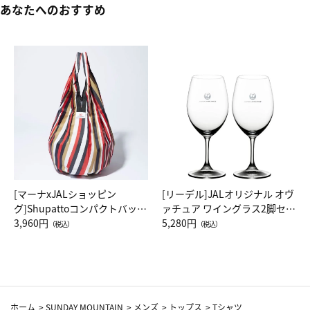
あなたへのおすすめ
[マーナxJALショッピン
[リーデル]JALオリジナル オヴ
グ]Shupattoコンパクトバッグ
ァチュア ワイングラス2脚セッ
Drop JAL客室乗務員（LC）ス
3,960円
ト（レッドワイン）
5,280円
（税込）
（税込）
カーフ柄
ホーム
>
SUNDAY MOUNTAIN
>
メンズ
>
トップス
>
Tシャツ