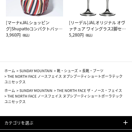
[マーナxJALショッピン
[リーデル]JALオリジナル オヴ
グ]Shupattoコンパクトバッグ
ァチュア ワイングラス2脚セッ
Drop JAL客室乗務員（LC）ス
3,960円
ト（レッドワイン）
5,280円
（税込）
（税込）
カーフ柄
ホーム
>
SUNDAY MOUNTAIN
>
靴・シューズ
>
長靴・ブーツ
>
THE NORTH FACE ノースフェイス ヌプシブーティショートポーラテック
ユニセックス
ホーム
>
SUNDAY MOUNTAIN
>
THE NORTH FACE ザ・ノース・フェイス
>
THE NORTH FACE ノースフェイス ヌプシブーティショートポーラテック
ユニセックス
カテゴリを選ぶ