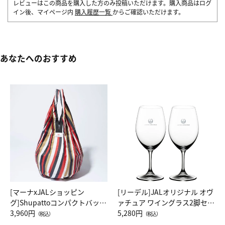
レビューはこの商品を購入した方のみ投稿いただけます。購入商品はログ
イン後、マイページ内
購入履歴一覧
からご確認いただけます。
あなたへのおすすめ
[マーナxJALショッピン
[リーデル]JALオリジナル オヴ
グ]Shupattoコンパクトバッグ
ァチュア ワイングラス2脚セッ
Drop JAL客室乗務員（LC）ス
3,960円
ト（レッドワイン）
5,280円
（税込）
（税込）
カーフ柄