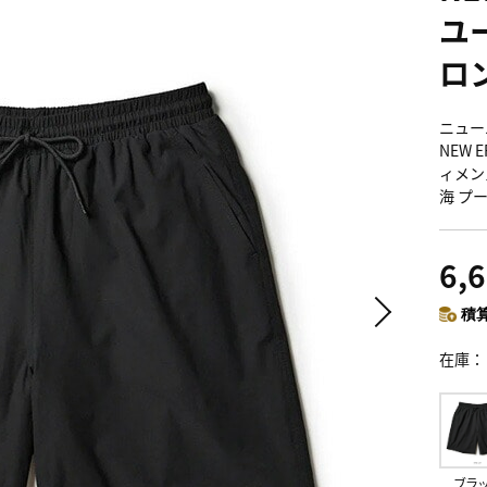
ユ
ロ
ニュー
NEW E
ィメン
海 プ
6,
積算
在庫
ブラ