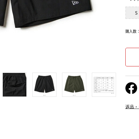
S
購入数
返品・