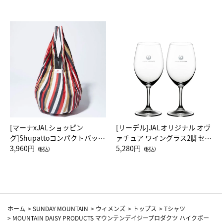
[マーナxJALショッピン
[リーデル]JALオリジナル オヴ
グ]Shupattoコンパクトバッグ
ァチュア ワイングラス2脚セッ
Drop JAL客室乗務員（LC）ス
3,960円
ト（レッドワイン）
5,280円
（税込）
（税込）
カーフ柄
ホーム
>
SUNDAY MOUNTAIN
>
ウィメンズ
>
トップス
>
Tシャツ
>
MOUNTAIN DAISY PRODUCTS マウンテンデイジープロダクツ ハイクボー