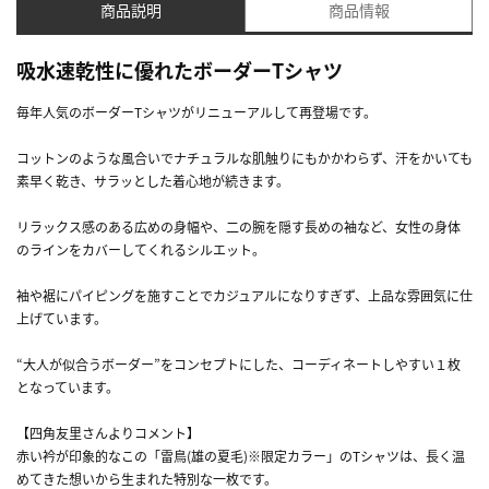
商品説明
商品情報
吸水速乾性に優れたボーダーTシャツ
毎年人気のボーダーTシャツがリニューアルして再登場です。
コットンのような風合いでナチュラルな肌触りにもかかわらず、汗をかいても
素早く乾き、サラッとした着心地が続きます。
リラックス感のある広めの身幅や、二の腕を隠す長めの袖など、女性の身体
のラインをカバーしてくれるシルエット。
袖や裾にパイピングを施すことでカジュアルになりすぎず、上品な雰囲気に仕
上げています。
“大人が似合うボーダー”をコンセプトにした、コーディネートしやすい１枚
となっています。
【四角友里さんよりコメント】
赤い衿が印象的なこの「雷鳥(雄の夏毛)※限定カラー」のTシャツは、長く温
めてきた想いから生まれた特別な一枚です。