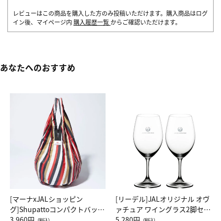
レビューはこの商品を購入した方のみ投稿いただけます。購入商品はログ
イン後、マイページ内
購入履歴一覧
からご確認いただけます。
あなたへのおすすめ
[マーナxJALショッピン
[リーデル]JALオリジナル オヴ
グ]Shupattoコンパクトバッグ
ァチュア ワイングラス2脚セッ
Drop JAL客室乗務員（LC）ス
3,960円
ト（レッドワイン）
5,280円
（税込）
（税込）