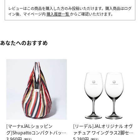
レビューはこの商品を購入した方のみ投稿いただけます。購入商品はログ
イン後、マイページ内
購入履歴一覧
からご確認いただけます。
あなたへのおすすめ
[マーナxJALショッピン
[リーデル]JALオリジナル オヴ
グ]Shupattoコンパクトバッグ
ァチュア ワイングラス2脚セッ
Drop JAL客室乗務員（LC）ス
3,960円
ト（レッドワイン）
5,280円
（税込）
（税込）