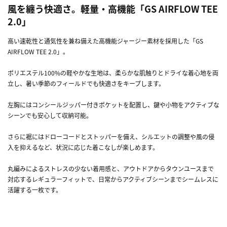
風を纏う快適さ。軽量・高機能「GS AIRFLOW TEE
2.0」
高い速乾性と通気性を兼ね備えた高機能ジャージー素材を採用した「GS
AIRFLOW TEE 2.0」。
ポリエステル100%の軽やかな生地は、柔らかな肌触りとドライな着心地を両
立し、暑い季節のフィールドでも快適さをキープします。
左胸にはコンシールジッパー付きポケットを配置し、鍵や小物をアクティブな
シーンでも安心して収納可能。
さらに裾にはドローコードとストッパーを備え、シルエットの調整や風の侵
入を抑えるなど、状況に応じた着こなしが楽しめます。
丸編みによるストレスの少ない着用感と、アウトドアからタウンユースまで
対応するレギュラーフィットで、日常からアクティブシーンまでシームレスに
活躍する一枚です。