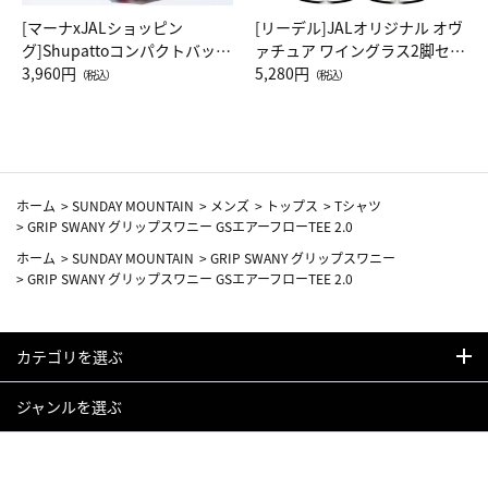
[マーナxJALショッピン
[リーデル]JALオリジナル オヴ
グ]Shupattoコンパクトバッグ
ァチュア ワイングラス2脚セッ
Drop JAL客室乗務員（LC）ス
3,960円
ト（レッドワイン）
5,280円
（税込）
（税込）
カーフ柄
ホーム
>
SUNDAY MOUNTAIN
>
メンズ
>
トップス
>
Tシャツ
>
GRIP SWANY グリップスワニー GSエアーフローTEE 2.0
ホーム
>
SUNDAY MOUNTAIN
>
GRIP SWANY グリップスワニー
>
GRIP SWANY グリップスワニー GSエアーフローTEE 2.0
カテゴリを選ぶ
ジャンルを選ぶ