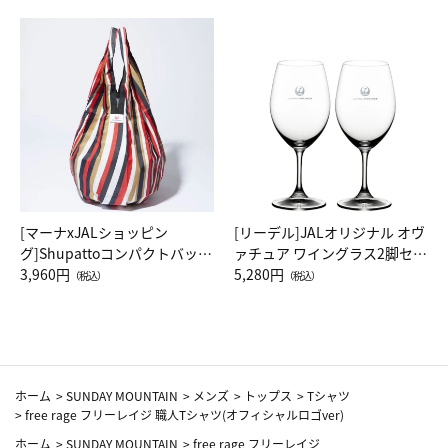
[マーナxJALショッピン
[リーデル]JALオリジナル オヴ
グ]Shupattoコンパクトバッグ
ァチュア ワイングラス2脚セッ
Drop JAL客室乗務員（LC）ス
3,960円
ト（レッドワイン）
5,280円
（税込）
（税込）
カーフ柄
ホーム
>
SUNDAY MOUNTAIN
>
メンズ
>
トップス
>
Tシャツ
>
free rage フリーレイジ 職人Tシャツ(オフィシャルロゴver)
ホーム
>
SUNDAY MOUNTAIN
>
free rage フリーレイジ