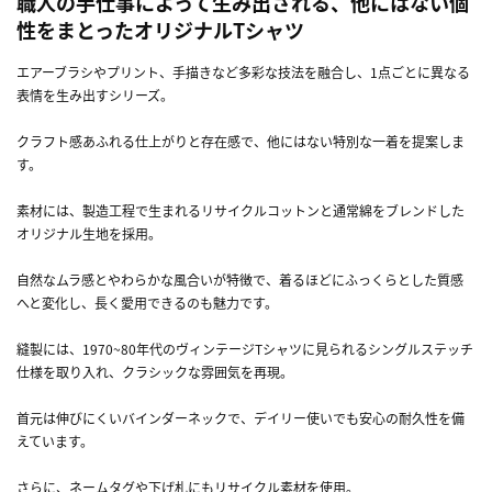
職人の手仕事によって生み出される、他にはない個
性をまとったオリジナルTシャツ
エアーブラシやプリント、手描きなど多彩な技法を融合し、1点ごとに異なる
表情を生み出すシリーズ。
クラフト感あふれる仕上がりと存在感で、他にはない特別な一着を提案しま
す。
素材には、製造工程で生まれるリサイクルコットンと通常綿をブレンドした
オリジナル生地を採用。
自然なムラ感とやわらかな風合いが特徴で、着るほどにふっくらとした質感
へと変化し、長く愛用できるのも魅力です。
縫製には、1970~80年代のヴィンテージTシャツに見られるシングルステッチ
仕様を取り入れ、クラシックな雰囲気を再現。
首元は伸びにくいバインダーネックで、デイリー使いでも安心の耐久性を備
えています。
さらに、ネームタグや下げ札にもリサイクル素材を使用。