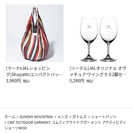
[マーナxJALショッピン
[リーデル]JALオリジナル オヴ
グ]Shupattoコンパクトバッグ
ァチュア ワイングラス2脚セッ
Drop JAL客室乗務員（LC）ス
3,960円
ト（レッドワイン）
5,280円
（税込）
（税込）
カーフ柄
ホーム
>
SUNDAY MOUNTAIN
>
メンズ
>
ボトムス
>
ショートパンツ
>
CMF OUTDOOR GARMENT コムフィアウトドアガーメント アクティビティ
ショーツMOD