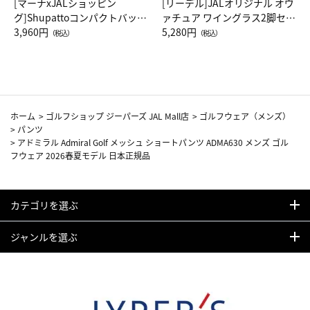
[マーナxJALショッピン
[リーデル]JALオリジナル オヴ
グ]Shupattoコンパクトバッグ
ァチュア ワイングラス2脚セッ
Drop JAL客室乗務員（LC）ス
3,960円
ト（レッドワイン）
5,280円
（税込）
（税込）
カーフ柄
ホーム
>
ゴルフショップ ジーパーズ JAL Mall店
>
ゴルフウェア（メンズ）
>
パンツ
>
アドミラル Admiral Golf メッシュ ショートパンツ ADMA630 メンズ ゴル
フウェア 2026春夏モデル 日本正規品
カテゴリを選ぶ
ジャンルを選ぶ