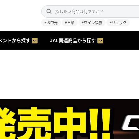
#お中元
#日傘
#ワイン福袋
#リュック
ベントから探す
JAL関連商品から探す