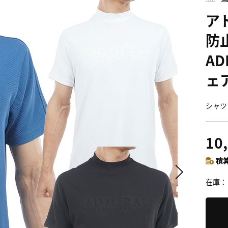
アド
防
AD
ェ
シャツ 
10
積算
在庫