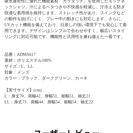
吸水速乾性に優れた機能素材「カラタッチ」を使用したモックネ
ックシャツ。汗によるベタつきや不快感を軽減し、汗冷えも防ぎ
快適な着用感を維持します。ストレッチ性があり、スイングなど
の動作を妨げにくく、プレー中の動きにも対応します。さらに、
UVカット機能を備えており、日差しの強い環境下でも安心して着
用できます。デザインはシンプルで合わせやすく、幅広いスタイ
リングに対応可能です。機能性と汎用性を兼ね備えた一着です。
品番：ADMA617
素材：ポリエステル100%
サイズ：L、LL
対象：メンズ
カラー：ブラック、ダークグリーン、カーキ
【実寸サイズ】(cm)
L：身丈70、肩幅42、身幅51、裾幅51、袖丈21
LL：身丈73、肩幅44、身幅54、裾幅54、袖丈22
ユーザーレビュー