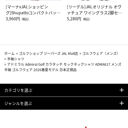
[マーナxJALショッピン
[リーデル]JALオリジナル オヴ
グ]Shupattoコンパクトバッグ
ァチュア ワイングラス2脚セッ
Drop JAL客室乗務員（LC）ス
3,960円
ト（レッドワイン）
5,280円
（税込）
（税込）
カーフ柄
ホーム
>
ゴルフショップ ジーパーズ JAL Mall店
>
ゴルフウェア（メンズ）
>
半袖シャツ
>
アドミラル Admiral Golf カラタッチ モックネックシャツ ADMA617 メンズ
半袖 ゴルフウェア 2026春夏モデル 日本正規品
カテゴリを選ぶ
ジャンルを選ぶ