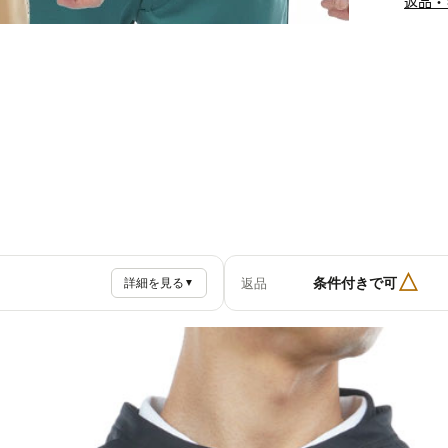
返品・
△
条件付きで可
返品
詳細を見る
▼