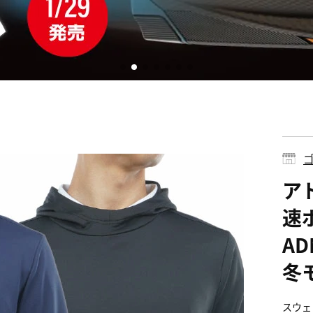
ゴ
アド
速
AD
冬
スウェ